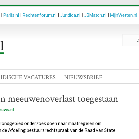
|
Parlis.nl
|
Rechtenforum.nl
|
Juridica.nl
|
JBMatch.nl
|
MijnWetten.nl
Zoeken
site
RIDISCHE VACATURES
NIEUWSBRIEF
en meeuwenoverlast toegestaan
euws.nl
grondgebied onderzoek doen naar maatregelen om
an de Afdeling bestuursrechtspraak van de Raad van State