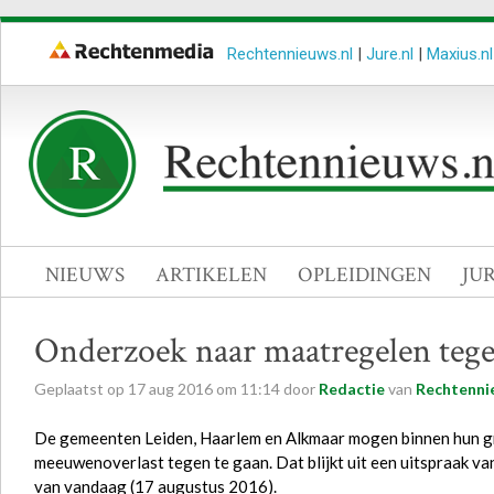
Rechtennieuws.nl
|
Jure.nl
|
Maxius.nl
NIEUWS
ARTIKELEN
OPLEIDINGEN
JU
Onderzoek naar maatregelen teg
Geplaatst op
17
aug
2016
om
11:14
door
Redactie
van
Rechtenni
De gemeenten Leiden, Haarlem en Alkmaar mogen binnen hun 
meeuwenoverlast tegen te gaan. Dat blijkt uit een uitspraak v
van vandaag (17 augustus 2016).