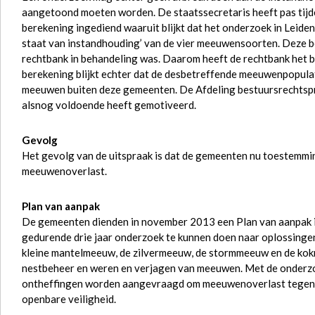
aangetoond moeten worden. De staatssecretaris heeft pas tijd
berekening ingediend waaruit blijkt dat het onderzoek in Leide
staat van instandhouding’ van de vier meeuwensoorten. Deze b
rechtbank in behandeling was. Daarom heeft de rechtbank het be
berekening blijkt echter dat de desbetreffende meeuwenpopulati
meeuwen buiten deze gemeenten. De Afdeling bestuursrechtspraa
alsnog voldoende heeft gemotiveerd.
Gevolg
Het gevolg van de uitspraak is dat de gemeenten nu toestemm
meeuwenoverlast.
Plan van aanpak
De gemeenten dienden in november 2013 een Plan van aanpak i
gedurende drie jaar onderzoek te kunnen doen naar oplossinge
kleine mantelmeeuw, de zilvermeeuw, de stormmeeuw en de kok
nestbeheer en weren en verjagen van meeuwen. Met de onderzo
ontheffingen worden aangevraagd om meeuwenoverlast tegen t
openbare veiligheid.