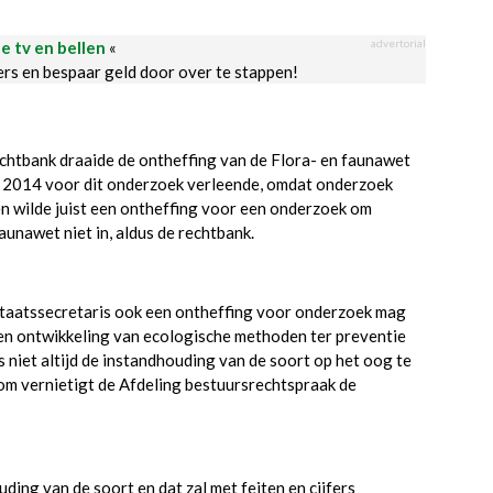
advertorial
le tv en bellen
«
ders en bespaar geld door over te stappen!
chtbank draaide de ontheffing van de Flora- en faunawet
ri 2014 voor dit onderzoek verleende, omdat onderzoek
n wilde juist een ontheffing voor een onderzoek om
unawet niet in, aldus de rechtbank.
staatssecretaris ook een ontheffing voor onderzoek mag
 en ontwikkeling van ecologische methoden ter preventie
niet altijd de instandhouding van de soort op het oog te
m vernietigt de Afdeling bestuursrechtspraak de
ing van de soort en dat zal met feiten en cijfers