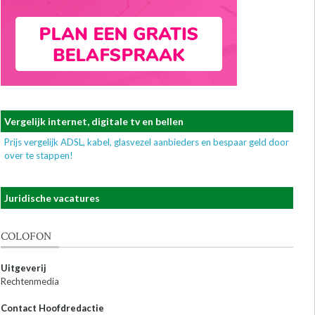
Vergelijk internet, digitale tv en bellen
Prijs vergelijk ADSL, kabel, glasvezel aanbieders en bespaar geld door
over te stappen!
Juridische vacatures
COLOFON
Uitgeverij
Rechtenmedia
Contact Hoofdredactie