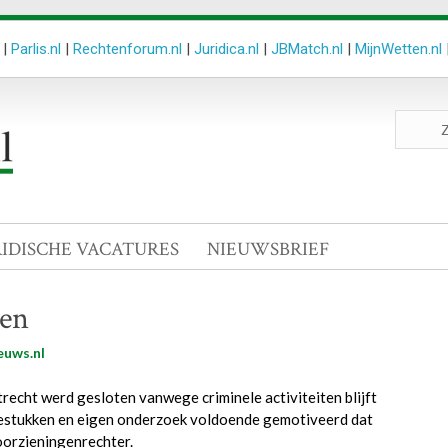
|
Parlis.nl
|
Rechtenforum.nl
|
Juridica.nl
|
JBMatch.nl
|
MijnWetten.nl
Zoeken
site
RIDISCHE VACATURES
NIEUWSBRIEF
ten
euws.nl
recht werd gesloten vanwege criminele activiteiten blijft
iestukken en eigen onderzoek voldoende gemotiveerd dat
voorzieningenrechter.