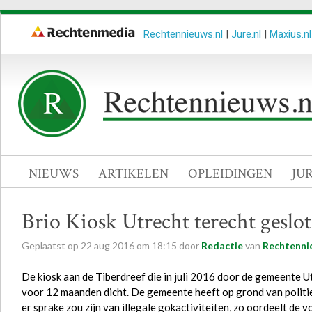
Rechtennieuws.nl
|
Jure.nl
|
Maxius.nl
NIEUWS
ARTIKELEN
OPLEIDINGEN
JU
Brio Kiosk Utrecht terecht geslo
Geplaatst op
22
aug
2016
om
18:15
door
Redactie
van
Rechtenni
De kiosk aan de Tiberdreef die in juli 2016 door de gemeente Ut
voor 12 maanden dicht. De gemeente heeft op grond van polit
er sprake zou zijn van illegale gokactiviteiten, zo oordeelt de 