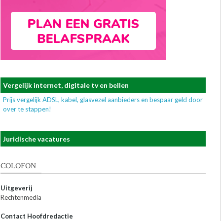
Vergelijk internet, digitale tv en bellen
Prijs vergelijk ADSL, kabel, glasvezel aanbieders en bespaar geld door
over te stappen!
Juridische vacatures
COLOFON
Uitgeverij
Rechtenmedia
Contact Hoofdredactie