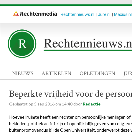
Rechtennieuws.nl
|
Jure.nl
|
Maxius.nl
NIEUWS
ARTIKELEN
OPLEIDINGEN
JU
Beperkte vrijheid voor de persoo
Geplaatst op
5
sep
2016
om
14:40
door
Redactie
Hoeveel ruimte heeft een rechter om persoonlijke meningen of
bekleden, politiek actief zijn of openlijk blijk geven van religie
buitenpromovendus bij de Open Universiteit, onderwerpt deze v