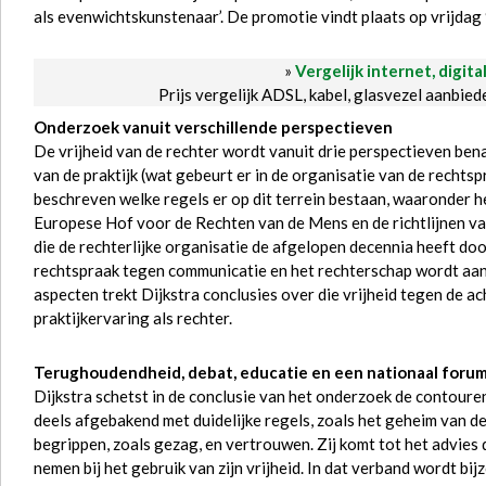
als evenwichtskunstenaar’. De promotie vindt plaats op vrijdag
»
Vergelijk internet, digita
Prijs vergelijk ADSL, kabel, glasvezel aanbie
Onderzoek vanuit verschillende perspectieven
De vrijheid van de rechter wordt vanuit drie perspectieven benad
van de praktijk (wat gebeurt er in de organisatie van de rechts
beschreven welke regels er op dit terrein bestaan, waaronder h
Europese Hof voor de Rechten van de Mens en de richtlijnen va
die de rechterlijke organisatie de afgelopen decennia heeft do
rechtspraak tegen communicatie en het rechterschap wordt aan
aspecten trekt Dijkstra conclusies over die vrijheid tegen de a
praktijkervaring als rechter.
Terughoudendheid, debat, educatie en een nationaal foru
Dijkstra schetst in de conclusie van het onderzoek de contouren
deels afgebakend met duidelijke regels, zoals het geheim van d
begrippen, zoals gezag, en vertrouwen. Zij komt tot het advies
nemen bij het gebruik van zijn vrijheid. In dat verband wordt bi