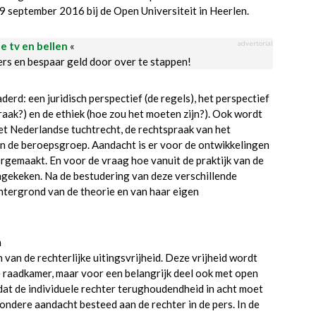
 9 september 2016 bij de Open Universiteit in Heerlen.
advertorial
le tv en bellen
«
ders en bespaar geld door over te stappen!
erd: een juridisch perspectief (de regels), het perspectief
praak?) en de ethiek (hoe zou het moeten zijn?). Ook wordt
et Nederlandse tuchtrecht, de rechtspraak van het
n de beroepsgroep. Aandacht is er voor de ontwikkelingen
orgemaakt. En voor de vraag hoe vanuit de praktijk van de
gekeken. Na de bestudering van deze verschillende
chtergrond van de theorie en van haar eigen
m
 van de rechterlijke uitingsvrijheid. Deze vrijheid wordt
e raadkamer, maar voor een belangrijk deel ook met open
 dat de individuele rechter terughoudendheid in acht moet
jzondere aandacht besteed aan de rechter in de pers. In de