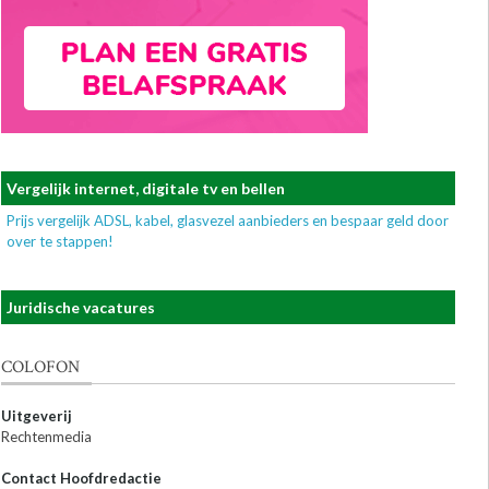
Vergelijk internet, digitale tv en bellen
Prijs vergelijk ADSL, kabel, glasvezel aanbieders en bespaar geld door
over te stappen!
Juridische vacatures
COLOFON
Uitgeverij
Rechtenmedia
Contact Hoofdredactie