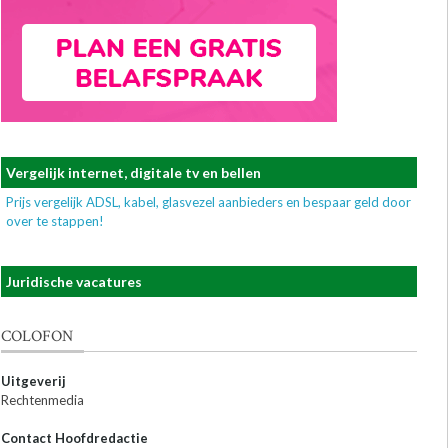
Vergelijk internet, digitale tv en bellen
Prijs vergelijk ADSL, kabel, glasvezel aanbieders en bespaar geld door
over te stappen!
Juridische vacatures
COLOFON
Uitgeverij
Rechtenmedia
Contact Hoofdredactie