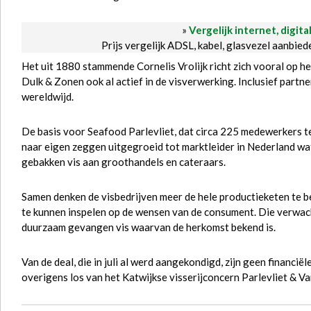
»
Vergelijk internet, digita
Prijs vergelijk ADSL, kabel, glasvezel aanbie
Het uit 1880 stammende Cornelis Vrolijk richt zich vooral op het
Dulk & Zonen ook al actief in de visverwerking. Inclusief partn
wereldwijd.
De basis voor Seafood Parlevliet, dat circa 225 medewerkers tel
naar eigen zeggen uitgegroeid tot marktleider in Nederland wat
gebakken vis aan groothandels en cateraars.
Samen denken de visbedrijven meer de hele productieketen te be
te kunnen inspelen op de wensen van de consument. Die verwac
duurzaam gevangen vis waarvan de herkomst bekend is.
Van de deal, die in juli al werd aangekondigd, zijn geen financië
overigens los van het Katwijkse visserijconcern Parlevliet & Va