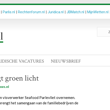
|
Parlis.nl
|
Rechtenforum.nl
|
Juridica.nl
|
JBMatch.nl
|
MijnWetten.nl
Zoeken
site
RIDISCHE VACATURES
NIEUWSBRIEF
t groen licht
uws.nl
gen visverwerker Seafood Parlevliet overnemen.
rengt het samengaan van de familiebedrijven de