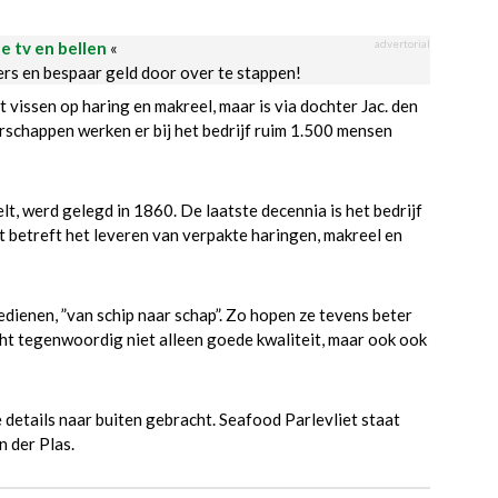
advertorial
le tv en bellen
«
ders en bespaar geld door over te stappen!
 vissen op haring en makreel, maar is via dochter Jac. den
erschappen werken er bij het bedrijf ruim 1.500 mensen
t, werd gelegd in 1860. De laatste decennia is het bedrijf
 betreft het leveren van verpakte haringen, makreel en
dienen, ”van schip naar schap”. Zo hopen ze tevens beter
ht tegenwoordig niet alleen goede kwaliteit, maar ook ook
le details naar buiten gebracht. Seafood Parlevliet staat
n der Plas.