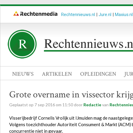
Rechtennieuws.nl
|
Jure.nl
|
Maxius.nl
NIEUWS
ARTIKELEN
OPLEIDINGEN
JU
Grote overname in vissector krijg
Geplaatst op
7
sep
2016
om
11:50
door
Redactie
van
Rechtennie
Visserijbedrijf Cornelis Vrolijk uit IJmuiden mag de naastgele
Volgens toezichthouder Autoriteit Consument & Markt (ACM) b
concurrentie niet in gevaar.