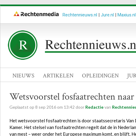
Rechtennieuws.nl
|
Jure.nl
|
Maxius.nl
NIEUWS
ARTIKELEN
OPLEIDINGEN
JU
Wetsvoorstel fosfaatrechten na
Geplaatst op
8
sep
2016
om
13:42
door
Redactie
van
Rechtennie
Het wetsvoorstel fosfaatrechten is door staatssecretaris Va
Kamer. Het stelsel van fosfaatrechten regelt dat de in Nederl
van mest – weer onder het Europese maximum komt, en blijft. Het