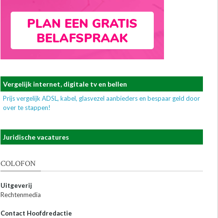
Vergelijk internet, digitale tv en bellen
Prijs vergelijk ADSL, kabel, glasvezel aanbieders en bespaar geld door
over te stappen!
Juridische vacatures
COLOFON
Uitgeverij
Rechtenmedia
Contact Hoofdredactie