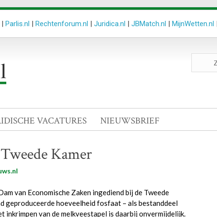
|
Parlis.nl
|
Rechtenforum.nl
|
Juridica.nl
|
JBMatch.nl
|
MijnWetten.nl
Zoeken
site
RIDISCHE VACATURES
NIEUWSBRIEF
ar Tweede Kamer
uws.nl
n Dam van Economische Zaken ingediend bij de Tweede
and geproduceerde hoeveelheid fosfaat – als bestanddeel
 inkrimpen van de melkveestapel is daarbij onvermijdelijk.