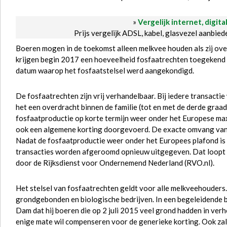
»
Vergelijk internet, digita
Prijs vergelijk ADSL, kabel, glasvezel aanbie
Boeren mogen in de toekomst alleen melkvee houden als zij ov
krijgen begin 2017 een hoeveelheid fosfaatrechten toegekend o
datum waarop het fosfaatstelsel werd aangekondigd.
De fosfaatrechten zijn vrij verhandelbaar. Bij iedere transact
het een overdracht binnen de familie (tot en met de derde graa
fosfaatproductie op korte termijn weer onder het Europese ma
ook een algemene korting doorgevoerd. De exacte omvang van di
Nadat de fosfaatproductie weer onder het Europees plafond is 
transacties worden afgeroomd opnieuw uitgegeven. Dat loopt v
door de Rijksdienst voor Ondernemend Nederland (RVO.nl).
Het stelsel van fosfaatrechten geldt voor alle melkveehouders
grondgebonden en biologische bedrijven. In een begeleidende br
Dam dat hij boeren die op 2 juli 2015 veel grond hadden in ver
enige mate wil compenseren voor de generieke korting. Ook za