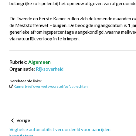
belangrijke rol spelen bij het opnieuw uitgeven van afgeroomd
De Tweede en Eerste Kamer zullen zich de komende maanden ov
de Meststoffenwet – buigen. De beoogde ingangsdatum is 1 ja
generieke afromingspercentage aangekondigd, waarna melkvee
via natuurlijk verloop in te krimpen.
Rubriek:
Algemeen
Organisatie:
Rijksoverheid
Gerelateerde links:
Kamerbrief over wetsvoorstel fosfaatrechten
Vorige
Veghelse automobilist veroordeeld voor aanrijden