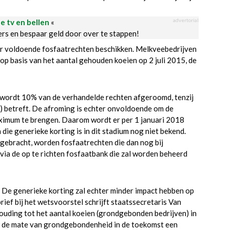
advertorial
le tv en bellen
«
ders en bespaar geld door over te stappen!
er voldoende fosfaatrechten beschikken. Melkveebedrijven
p basis van het aantal gehouden koeien op 2 juli 2015, de
ie wordt 10% van de verhandelde rechten afgeroomd, tenzij
d) betreft. De afroming is echter onvoldoende om de
ximum te brengen. Daarom wordt er per 1 januari 2018
e generieke korting is in dit stadium nog niet bekend.
gebracht, worden fosfaatrechten die dan nog bij
ia de op te richten fosfaatbank die zal worden beheerd
. De generieke korting zal echter minder impact hebben op
ief bij het wetsvoorstel schrijft staatssecretaris Van
houding tot het aantal koeien (grondgebonden bedrijven) in
l de mate van grondgebondenheid in de toekomst een