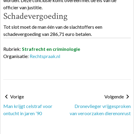
worden. Deze conclusie komt overeen met de
eis
van de
officier van
justitie
.
Schadevergoeding
Tot slot moet de man één van de slachtoffers een
schadevergoeding van 286,71 euro betalen.
Rubriek:
Strafrecht en criminologie
Organisatie:
Rechtspraak.nl
Vorige
Volgende
Man krijgt celstraf voor
Dronevlieger vrijgesproken
ontucht in jaren ’90
van veroorzaken dierenonrust