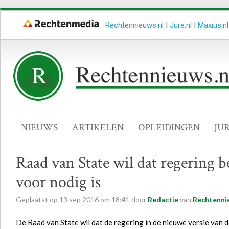
Rechtennieuws.nl
|
Jure.nl
|
Maxius.nl
NIEUWS
ARTIKELEN
OPLEIDINGEN
JU
Raad van State wil dat regering b
voor nodig is
Geplaatst op
13
sep
2016
om
18:41
door
Redactie
van
Rechtenni
De Raad van State wil dat de regering in de nieuwe versie van 