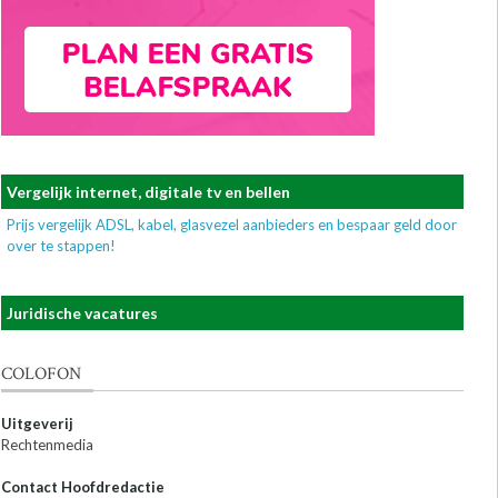
Vergelijk internet, digitale tv en bellen
Prijs vergelijk ADSL, kabel, glasvezel aanbieders en bespaar geld door
over te stappen!
Juridische vacatures
COLOFON
Uitgeverij
Rechtenmedia
Contact Hoofdredactie