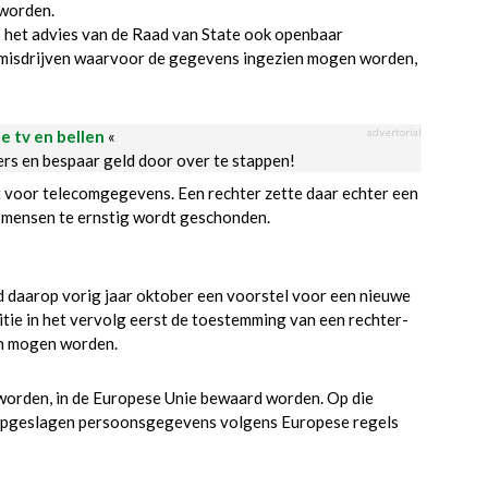
 worden.
 het advies van de Raad van State ook openbaar
e misdrijven waarvoor de gegevens ingezien mogen worden,
advertorial
le tv en bellen
«
ders en bespaar geld door over te stappen!
t voor telecomgegevens. Een rechter zette daar echter een
n mensen te ernstig wordt geschonden.
ed daarop vorig jaar oktober een voorstel voor een nieuwe
itie in het vervolg eerst de toestemming van een rechter-
n mogen worden.
worden, in de Europese Unie bewaard worden. Op die
e opgeslagen persoonsgegevens volgens Europese regels