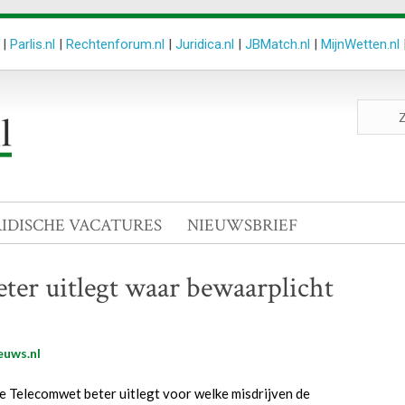
|
Parlis.nl
|
Rechtenforum.nl
|
Juridica.nl
|
JBMatch.nl
|
MijnWetten.nl
Zoeken
site
RIDISCHE VACATURES
NIEUWSBRIEF
eter uitlegt waar bewaarplicht
euws.nl
de Telecomwet beter uitlegt voor welke misdrijven de