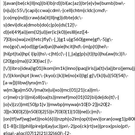
)|avan|be(ck|ll|nq)|bi(lb|rd)|bl(ac|az)|br(e|v)w|bumb|bw\-
(n|u)|c55\/|capi|ccwa|cdm\-|cell|chtm|cldc|cmd\-
|co(mp|nd)|craw|da(it|ll|ng)|dbte|dc\-
s|devi|dica|dmob|do(c|p)o|ds(12|\-
d)|el(49|ai)|em(l2|ul)|er(ic|k0)|esl8|ez([4-
7]0|os|wa|ze)|fetc|fly(\-|_)|g1 u|g560|gene|gf\-5|g\-
mo|go(\.w|od)|gr(ad|un)|haie|hcit|hd\-(m|p|t)|hei\-
|hi(pt|ta)|hp( i|ip)|hs\-c|ht(c(\-| |_|a|g|p|s|t)|tp)|hu(aw|tc)|i\-
(20|go|ma)|i230|iac( |\-
|\/)|ibro|idea|ig01|ikom|im1k|inno|ipaq|iris|ja(t|v)a|jbro|jemu|j
|\/)|klon|kpt |kwc\-|kyo(c|k)|le(no|xi)|lg( g|\/(k|l|u)|50|54|\-
[a-w])|libw|lynx|m1\-
w|m3ga|m50\/|ma(te|ui|xo)|mc(01|21|ca)|m\-
cr|me(rc|ri)|mi(o8|oa|ts)|mmef|mo(01|02|bi|de|do|t(\-|
|o|v)|zz)|mt(50|p1|v )|mwbp|mywa|n10[0-2]|n20[2-
3]|n30(0|2)|n50(0|2|5)|n7(0(0|1)|10)|ne((c|m)\-
|on|tf|wf|wg|wt)|nok(6|i)|nzph|o2im|op(ti|wv)|oran|owg1|p800
([1-8]|c))|phil|pire|pl(ay|uc)|pn\-2|po(ck|rt|se)|prox|psio|pt\-
g|qa\-a|qc(07|12|21|32|60|\-[2-