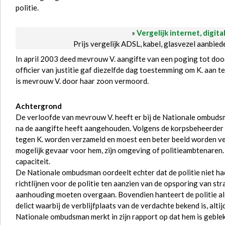
politie.
»
Vergelijk internet, digita
Prijs vergelijk ADSL, kabel, glasvezel aanbie
In april 2003 deed mevrouw V. aangifte van een poging tot do
officier van justitie gaf diezelfde dag toestemming om K. aan t
is mevrouw V. door haar zoon vermoord.
Achtergrond
De verloofde van mevrouw V. heeft er bij de Nationale ombudsm
na de aangifte heeft aangehouden. Volgens de korpsbeheerder 
tegen K. worden verzameld en moest een beter beeld worden 
mogelijk gevaar voor hem, zijn omgeving of politieambtenaren.
capaciteit.
De Nationale ombudsman oordeelt echter dat de politie niet h
richtlijnen voor de politie ten aanzien van de opsporing van str
aanhouding moeten overgaan. Bovendien hanteert de politie als
delict waarbij de verblijfplaats van de verdachte bekend is, al
Nationale ombudsman merkt in zijn rapport op dat hem is gebleke