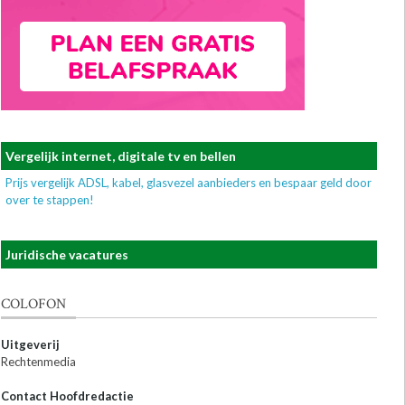
Vergelijk internet, digitale tv en bellen
Prijs vergelijk ADSL, kabel, glasvezel aanbieders en bespaar geld door
over te stappen!
Juridische vacatures
COLOFON
Uitgeverij
Rechtenmedia
Contact Hoofdredactie