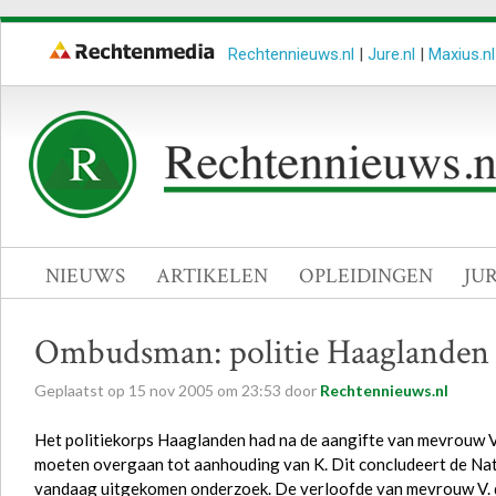
Rechtennieuws.nl
|
Jure.nl
|
Maxius.nl
NIEUWS
ARTIKELEN
OPLEIDINGEN
JU
Ombudsman: politie Haaglanden t
Geplaatst op
15
nov
2005
om
23:53
door
Rechtennieuws.nl
Het politiekorps Haaglanden had na de aangifte van mevrouw V.
moeten overgaan tot aanhouding van K. Dit concludeert de Nati
vandaag uitgekomen onderzoek. De verloofde van mevrouw V. di