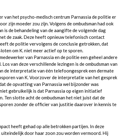
r van het psycho-medisch centrum Parnassia de politie er
 voor zijn moeder zou zijn. Volgens de ombudsman had ook
rvan is de behandeling van de aangifte de volgende dag
et de zaak. Deze heeft opnieuw telefonisch contact
eft de politie vervolgens de conclusie getrokken, dat
loten om K. niet meer actief op te sporen.
medewerker van Parnassia en de politie een geheel andere
d. Los van deze verschillende lezingen is de ombudsman van
s van de interpretatie van één telefoongesprek een dermate
opsporen van K. Voorzover de interpretatie van het gesprek
 dat de opvatting van Parnassia wel bijzonder was
et gebruikelijk is dat Parnassia op eigen initiatief
n. Ten slotte acht de ombudsman het niet juist dat de
sporen zonder de officier van justitie daarover in kennis te
ct heeft gehad op alle betrokken partijen. In deze
uiteindelijk door haar zoon zou worden vermoord. Hij