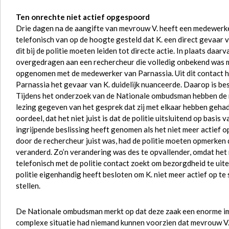
Ten onrechte niet actief opgespoord
Drie dagen na de aangifte van mevrouw V. heeft een medewerke
telefonisch van op de hoogte gesteld dat K. een direct gevaar
dit bij de politie moeten leiden tot directe actie. In plaats daa
overgedragen aan een rechercheur die volledig onbekend was m
opgenomen met de medewerker van Parnassia. Uit dit contact he
Parnassia het gevaar van K. duidelijk nuanceerde. Daarop is bes
Tijdens het onderzoek van de Nationale ombudsman hebben de 
lezing gegeven van het gesprek dat zij met elkaar hebben geha
oordeel, dat het niet juist is dat de politie uitsluitend op basi
ingrijpende beslissing heeft genomen als het niet meer actief 
door de rechercheur juist was, had de politie moeten opmerken
veranderd. Zo’n verandering was des te opvallender, omdat het ni
telefonisch met de politie contact zoekt om bezorgdheid te uite
politie eigenhandig heeft besloten om K. niet meer actief op te 
stellen.
De Nationale ombudsman merkt op dat deze zaak een enorme impa
complexe situatie had niemand kunnen voorzien dat mevrouw V. 