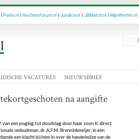
|
Parlis.nl
|
Rechtenforum.nl
|
Juridica.nl
|
JBMatch.nl
|
MijnWetten.nl
Zoeken
site
RIDISCHE VACATURES
NIEUWSBRIEF
ekortgeschoten na aangifte
 van een poging tot doodslag door haar zoon K. direct
onale ombudsman, dr. A.F.M. Brenninkmeijer, in een
ende een klacht bij hem in over de handelwijze van de