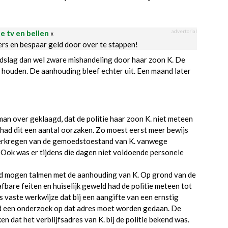
advertorial
le tv en bellen
«
ders en bespaar geld door over te stappen!
odslag dan wel zware mishandeling door haar zoon K. De
e houden. De aanhouding bleef echter uit. Een maand later
an over geklaagd, dat de politie haar zoon K. niet meteen
had dit een aantal oorzaken. Zo moest eerst meer bewijs
verkregen van de gemoedstoestand van K. vanwege
 Ook was er tijdens die dagen niet voldoende personele
ad mogen talmen met de aanhouding van K. Op grond van de
afbare feiten en huiselijk geweld had de politie meteen tot
 vaste werkwijze dat bij een aangifte van een ernstig
tijd een onderzoek op dat adres moet worden gedaan. De
n dat het verblijfsadres van K. bij de politie bekend was.