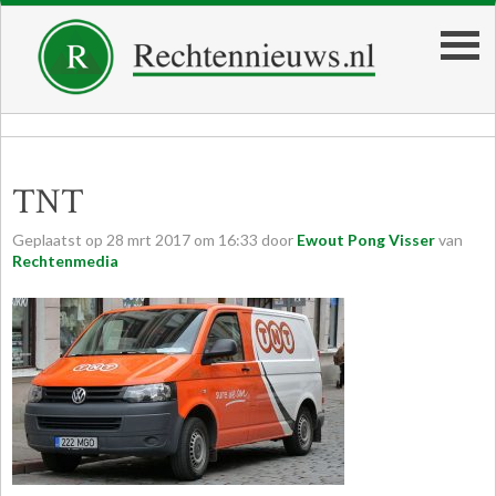
TNT
Geplaatst op
28
mrt
2017
om
16:33
door
Ewout Pong Visser
van
Rechtenmedia