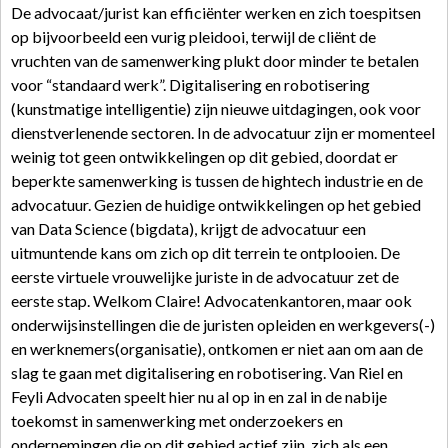
De advocaat/jurist kan efficiënter werken en zich toespitsen
op bijvoorbeeld een vurig pleidooi, terwijl de cliënt de
vruchten van de samenwerking plukt door minder te betalen
voor “standaard werk”. Digitalisering en robotisering
(kunstmatige intelligentie) zijn nieuwe uitdagingen, ook voor
dienstverlenende sectoren. In de advocatuur zijn er momenteel
weinig tot geen ontwikkelingen op dit gebied, doordat er
beperkte samenwerking is tussen de hightech industrie en de
advocatuur. Gezien de huidige ontwikkelingen op het gebied
van Data Science (bigdata), krijgt de advocatuur een
uitmuntende kans om zich op dit terrein te ontplooien. De
eerste virtuele vrouwelijke juriste in de advocatuur zet de
eerste stap. Welkom Claire! Advocatenkantoren, maar ook
onderwijsinstellingen die de juristen opleiden en werkgevers(-)
en werknemers(organisatie), ontkomen er niet aan om aan de
slag te gaan met digitalisering en robotisering. Van Riel en
Feyli Advocaten speelt hier nu al op in en zal in de nabije
toekomst in samenwerking met onderzoekers en
ondernemingen die op dit gebied actief zijn, zich als een