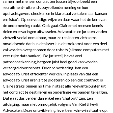
samen met mensen contracten tussen bijvoorbeeld een
recruitment-, uitzend-, payrollonderneming en hun
opdrachtgevers checken en in klare taal vertalen naar kansen
en risico’s. Op eenvoudige wijze en daar waar het de kern van
de onderneming raakt. Ook gaat Claire met mensen kennis
delen en ervaringen uitwisselen. Advocaten en juristen vinden
zichzelf veelal onmisbaar, maar ze realiseren zich soms
onvoldoende dat hun denkwerk in de toekomst voor een deel
zal worden overgenomen door robots (slimme computers met
zeer rijke databanken). De juristerij bevat veel
patroonherkenning, hetgeen juist heel goed kan worden
verzorgd door robots. Door robotisering, kan een
advocaat/jurist efficiënter werken. In plaats van dat een
advocaat/jurist uren zit te ploeteren op een dik contract, is
Claire straks binnen no time in staat alle relevante punten uit
het contract te destilleren en onderlinge verbanden te leggen.
Dat gaat dus verder dan enkel een “chatbot” zijn. Een
uitdaging, maar niet onmogelijk volgens Van Riel & Feyli
Advocaten. Deze ontwikkeling levert een win-win situatie op.