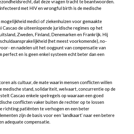
 gezondheidsrecht, dat deze vragen tracht te beantwoorden.
ïnfecteerd met HIV en wrongful birth is de medische
e mogelijkheid medici of ziekenhuizen voor gemaakte
Rui Cascao de uiteenlopende juridische regimes op het
itsland, Zweden, Finland, Denemarken en Frankrijk. Hij
 schuldaansprakelijkheid (het meest voorkomende), no-
 voor- en nadelen uit het oogpunt van compensatie van
 perfect en is geen enkel systeem echt beter dan een
en als cultuur, de mate waarin mensen conflicten willen
e medische stand, solidariteit, welvaart, concurrentie op de
n stelt Cascao enkele spelregels op waaraan een goed
sche conflicten vaker buiten de rechter op te lossen
e richting patiënten te verhogen en een beter
menten zijn de basis voor een ‘landkaart’ naar een betere
e en adequate compensatie.