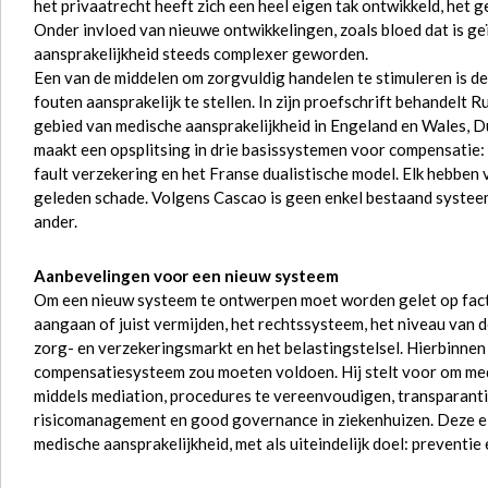
het privaatrecht heeft zich een heel eigen tak ontwikkeld, het
Onder invloed van nieuwe ontwikkelingen, zoals bloed dat is ge
aansprakelijkheid steeds complexer geworden.
Een van de middelen om zorgvuldig handelen te stimuleren is d
fouten aansprakelijk te stellen. In zijn proefschrift behandelt 
gebied van medische aansprakelijkheid in Engeland en Wales, Du
maakt een opsplitsing in drie basissystemen voor compensatie:
fault verzekering en het Franse dualistische model. Elk hebben
geleden schade. Volgens Cascao is geen enkel bestaand systeem
ander.
Aanbevelingen voor een nieuw systeem
Om een nieuw systeem te ontwerpen moet worden gelet op factor
aangaan of juist vermijden, het rechtssysteem, het niveau van d
zorg- en verzekeringsmarkt en het belastingstelsel. Hierbinne
compensatiesysteem zou moeten voldoen. Hij stelt voor om medi
middels mediation, procedures te vereenvoudigen, transparanti
risicomanagement en good governance in ziekenhuizen. Deze ele
medische aansprakelijkheid, met als uiteindelijk doel: preventi