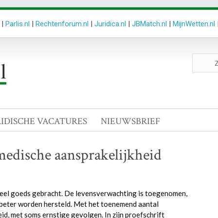
|
Parlis.nl
|
Rechtenforum.nl
|
Juridica.nl
|
JBMatch.nl
|
MijnWetten.nl
Zoeken
site
RIDISCHE VACATURES
NIEUWSBRIEF
medische aansprakelijkheid
veel goeds gebracht. De levensverwachting is toegenomen,
 beter worden hersteld. Met het toenemend aantal
d, met soms ernstige gevolgen. In zijn proefschrift