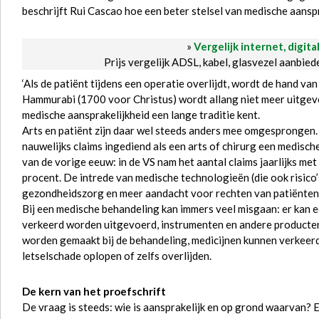
beschrijft Rui Cascao hoe een beter stelsel van medische aansp
»
Vergelijk internet, digita
Prijs vergelijk ADSL, kabel, glasvezel aanbie
‘Als de patiënt tijdens een operatie overlijdt, wordt de hand va
Hammurabi (1700 voor Christus) wordt allang niet meer uitgevoe
medische aansprakelijkheid een lange traditie kent.
Arts en patiënt zijn daar wel steeds anders mee omgesprongen.
nauwelijks claims ingediend als een arts of chirurg een medisc
van de vorige eeuw: in de VS nam het aantal claims jaarlijks met
procent. De intrede van medische technologieën (die ook risico
gezondheidszorg en meer aandacht voor rechten van patiënten 
Bij een medische behandeling kan immers veel misgaan: er kan
verkeerd worden uitgevoerd, instrumenten en andere producten
worden gemaakt bij de behandeling, medicijnen kunnen verkeerde 
letselschade oplopen of zelfs overlijden.
De kern van het proefschrift
De vraag is steeds: wie is aansprakelijk en op grond waarvan