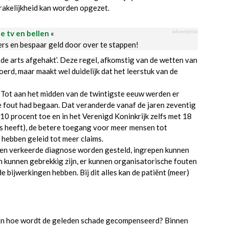
rakelijkheid kan worden opgezet.
advertorial
le tv en bellen
«
ders en bespaar geld door over te stappen!
n de arts afgehakt’. Deze regel, afkomstig van de wetten van
rd, maar maakt wel duidelijk dat het leerstuk van de
 Tot aan het midden van de twintigste eeuw werden er
he fout had begaan. Dat veranderde vanaf de jaren zeventig
 10 procent toe en in het Verenigd Koninkrijk zelfs met 18
’s heeft), de betere toegang voor meer mensen tot
hebben geleid tot meer claims.
 een verkeerde diagnose worden gesteld, ingrepen kunnen
 kunnen gebrekkig zijn, er kunnen organisatorische fouten
bijwerkingen hebben. Bij dit alles kan de patiënt (meer)
? En hoe wordt de geleden schade gecompenseerd? Binnen