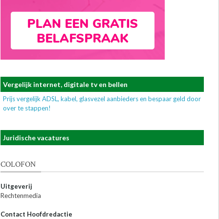
Vergelijk internet, digitale tv en bellen
Prijs vergelijk ADSL, kabel, glasvezel aanbieders en bespaar geld door
over te stappen!
Juridische vacatures
COLOFON
Uitgeverij
Rechtenmedia
Contact Hoofdredactie