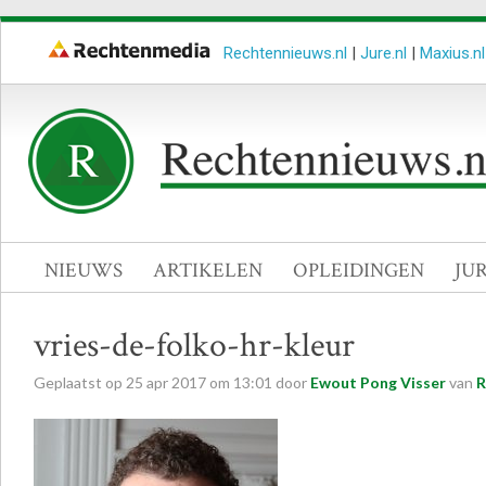
Rechtennieuws.nl
|
Jure.nl
|
Maxius.nl
NIEUWS
ARTIKELEN
OPLEIDINGEN
JU
vries-de-folko-hr-kleur
Geplaatst op
25
apr
2017
om
13:01
door
Ewout Pong Visser
van
R