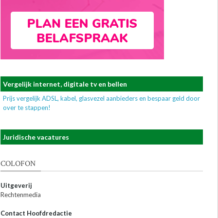
Vergelijk internet, digitale tv en bellen
Prijs vergelijk ADSL, kabel, glasvezel aanbieders en bespaar geld door
over te stappen!
Juridische vacatures
COLOFON
Uitgeverij
Rechtenmedia
Contact Hoofdredactie