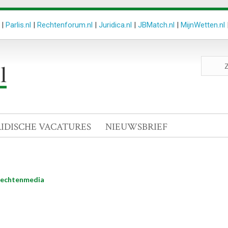
|
Parlis.nl
|
Rechtenforum.nl
|
Juridica.nl
|
JBMatch.nl
|
MijnWetten.nl
Zoeken
site
RIDISCHE VACATURES
NIEUWSBRIEF
echtenmedia