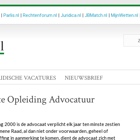
|
Parlis.nl
|
Rechtenforum.nl
|
Juridica.nl
|
JBMatch.nl
|
MijnWetten.nl
Zoeken
site
RIDISCHE VACATURES
NIEUWSBRIEF
e Opleiding Advocatuur
 2000 is de advocaat verplicht elk jaar ten minste zestien
emene Raad, al dan niet onder voorwaarden, geheel of
ffing in aanmerking te komen, dient de advocaat zich met