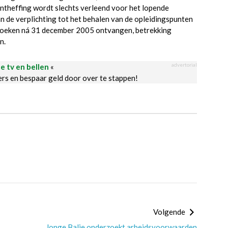
ontheffing wordt slechts verleend voor het lopende
n de verplichting tot het behalen van de opleidingspunten
rzoeken ná 31 december 2005 ontvangen, betrekking
n.
advertorial
le tv en bellen
«
ders en bespaar geld door over te stappen!
Volgende
Jonge Balie onderzoekt arbeidsvoorwaarden