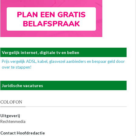
Vergelijk internet, digitale tv en bellen
Prijs vergelijk ADSL, kabel, glasvezel aanbieders en bespaar geld door
over te stappen!
Juridische vacatures
COLOFON
Uitgeverij
Rechtenmedia
Contact Hoofdredactie