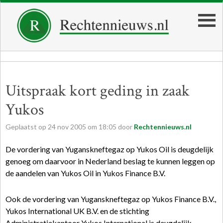
Uitspraak kort geding in zaak
Yukos
Geplaatst op
24
nov
2005
om
18:05
door
Rechtennieuws.nl
De vordering van Yuganskneftegaz op Yukos Oil is deugdelijk
genoeg om daarvoor in Nederland beslag te kunnen leggen op
de aandelen van Yukos Oil in Yukos Finance B.V.
Ook de vordering van Yuganskneftegaz op Yukos Finance B.V.,
Yukos International UK B.V. en de stichting
Administratiekantoor Yukos International is deugdelijk