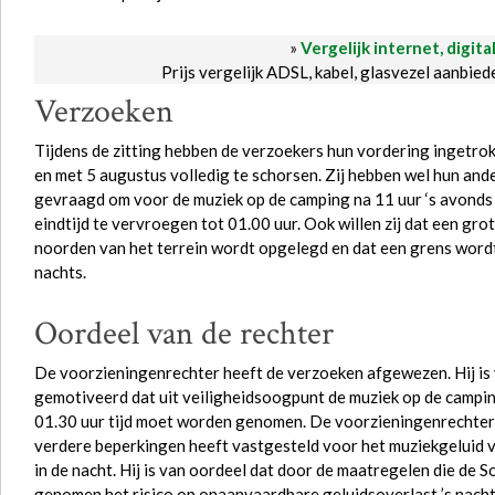
»
Vergelijk internet, digita
Prijs vergelijk ADSL, kabel, glasvezel aanbie
Verzoeken
Tijdens de zitting hebben de verzoekers hun vordering ingetr
en met 5 augustus volledig te schorsen. Zij hebben wel hun an
gevraagd om voor de muziek op de camping na 11 uur ‘s avonds 
eindtijd te vervroegen tot 01.00 uur. Ook willen zij dat een g
noorden van het terrein wordt opgelegd en dat een grens wordt
nachts.
Oordeel van de rechter
De voorzieningenrechter heeft de verzoeken afgewezen. Hij is
gemotiveerd dat uit veiligheidsoogpunt de muziek op de camp
01.30 uur tijd moet worden genomen. De voorzieningenrechter 
verdere beperkingen heeft vastgesteld voor het muziekgeluid v
in de nacht. Hij is van oordeel dat door de maatregelen die de 
genomen het risico op onaanvaardbare geluidsoverlast ’s nachts