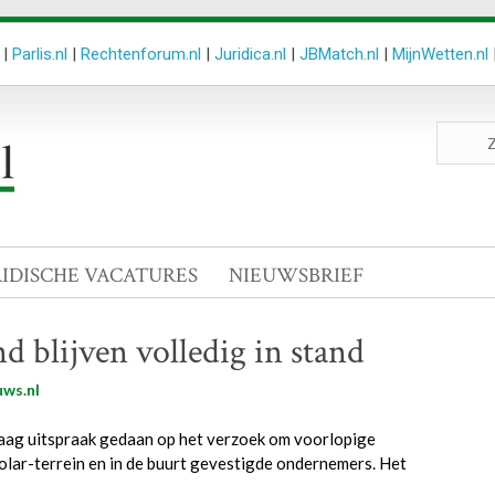
|
Parlis.nl
|
Rechtenforum.nl
|
Juridica.nl
|
JBMatch.nl
|
MijnWetten.nl
Zoeken
site
RIDISCHE VACATURES
NIEUWSBRIEF
 blijven volledig in stand
ws.nl
aag uitspraak gedaan op het verzoek om voorlopige
lar-terrein en in de buurt gevestigde ondernemers. Het