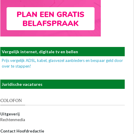
Vergelijk internet, digitale tv en bellen
Prijs vergelijk ADSL, kabel, glasvezel aanbieders en bespaar geld door
over te stappen!
Juridische vacatures
COLOFON
Uitgeverij
Rechtenmedia
Contact Hoofdredactie