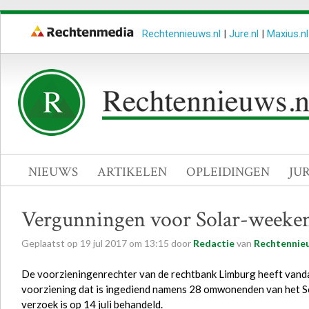
Rechtennieuws.nl
|
Jure.nl
|
Maxius.nl
NIEUWS
ARTIKELEN
OPLEIDINGEN
JU
Vergunningen voor Solar-weekend
Geplaatst op
19
jul
2017
om
13:15
door
Redactie
van
Rechtennieu
De voorzieningenrechter van de rechtbank Limburg heeft vand
voorziening dat is ingediend namens 28 omwonenden van het So
verzoek is op 14 juli behandeld.