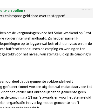
advertorial
le tv en bellen
«
ders en bespaar geld door over te stappen!
okken om de vergunningen voor het Solar-weekend op 3 tot
dere vorderingen gehandhaafd. Zij hebben namelijk
beperkingen op te leggen wat betreft het niveau en om de
rotere bufferafstand tussen de camping en woningen ten
 gesteld voor het niveau van stemgeluid op de camping ’s
 van oordeel dat de gemeente voldoende heeft
ing gefaseerd moet worden afgebouwd en dat daarvoor tot
vindt het verder niet onredelijk dat de gemeente geen
an de camping na 11 uur ’s avonds en voor het stemgeluid
Solar-organisatie in overleg met de gemeente heeft
 al voldoende beperkt is.