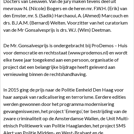
Docters van Leeuwen. Van de jury maken tevens deel uit
mevrouw N. (Nicole) Bogers en de heren mr. F.W.H. (Erik) van
den Emster, mr. S. (Sadik) Harchaoui, A. (Ahmed) Marcouch en
drs. B.J.A.M. (Bernard) Welten. Voorzitter van het curatorium
van de Mr Gonsalvesprijs is drs. W.J. (Wim) Deetman.
De Mr. Gonsalvesprijs is ondergebracht bij ProDemos – Huis
voor democratie en rechtsstaat (www.prodemos.nl) en wordt
elke twee jaar toegekend aan een persoon, organisatie of
project dat een belangrijke bijdrage heeft geleverd aan
vernieuwing binnen de rechtshandhaving.
In 2015 ging de prijs naar de Politie Eenheid Den Haag voor
haar aanpak van radicalisering en terrorisme. Eerdere edities
werden gewonnen door het programma modernisering
gevangeniswezen, het project ‘Emergo’, ter bestrijding van de
zware criminaliteit op de Amsterdamse Wallen, de Unit Multi-
etnisch Politiewerk van Politie Haaglanden, het project SMS
Alert van Politie Midden- en West-Brabant en de