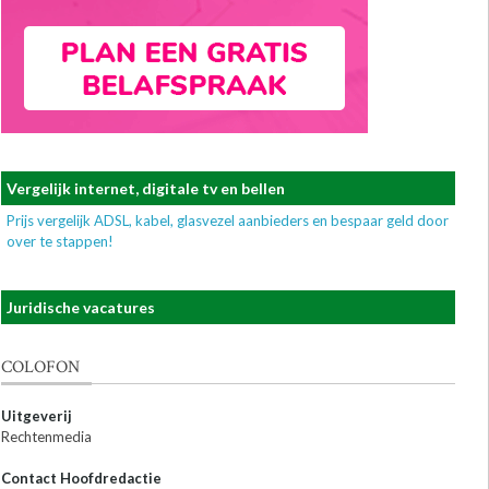
Vergelijk internet, digitale tv en bellen
Prijs vergelijk ADSL, kabel, glasvezel aanbieders en bespaar geld door
over te stappen!
Juridische vacatures
COLOFON
Uitgeverij
Rechtenmedia
Contact Hoofdredactie