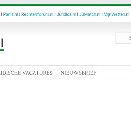
|
Parlis.nl
|
Rechtenforum.nl
|
Juridica.nl
|
JBMatch.nl
|
MijnWetten.nl
Zoeken
site
RIDISCHE VACATURES
NIEUWSBRIEF