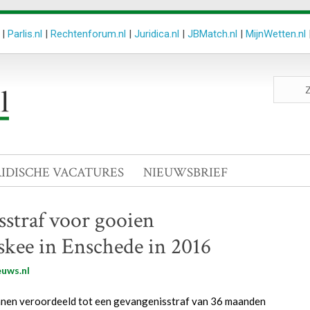
|
Parlis.nl
|
Rechtenforum.nl
|
Juridica.nl
|
JBMatch.nl
|
MijnWetten.nl
Zoeken
site
RIDISCHE VACATURES
NIEUWSBRIEF
sstraf voor gooien
kee in Enschede in 2016
uws.nl
en veroordeeld tot een gevangenisstraf van 36 maanden