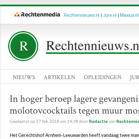
Rechtennieuws.nl
|
Jure.nl
|
Maxius.nl
NIEUWS
ARTIKELEN
OPLEIDINGEN
JU
In hoger beroep lagere gevangeni
molotovcocktails tegen muur mos
Geplaatst op
27
feb
2018
om
14:38
door
Redactie
van
Rechtennie
Het Gerechtshof Arnhem-Leeuwarden heeft vandaag twee mann