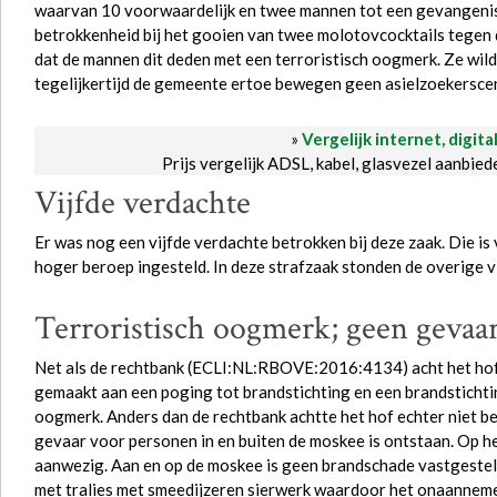
waarvan 10 voorwaardelijk en twee mannen tot een gevangeni
betrokkenheid bij het gooien van twee molotovcocktails tegen
dat de mannen dit deden met een terroristisch oogmerk. Ze wild
tegelijkertijd de gemeente ertoe bewegen geen asielzoekerscen
»
Vergelijk internet, digita
Prijs vergelijk ADSL, kabel, glasvezel aanbie
Vijfde verdachte
Er was nog een vijfde verdachte betrokken bij deze zaak. Die i
hoger beroep ingesteld. In deze strafzaak stonden de overige v
Terroristisch oogmerk; geen gevaa
Net als de rechtbank (ECLI:NL:RBOVE:2016:4134) acht het hof 
gemaakt aan een poging tot brandstichting en een brandstichtin
oogmerk. Anders dan de rechtbank achtte het hof echter niet 
gevaar voor personen in en buiten de moskee is ontstaan. Op 
aanwezig. Aan en op de moskee is geen brandschade vastgeste
met tralies met smeedijzeren sierwerk waardoor het onaannemelij