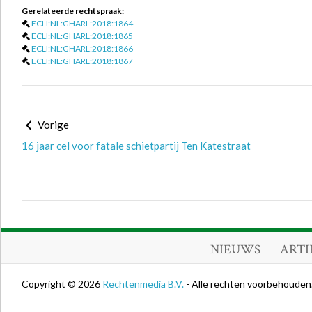
Gerelateerde rechtspraak:
ECLI:NL:GHARL:2018:1864
ECLI:NL:GHARL:2018:1865
ECLI:NL:GHARL:2018:1866
ECLI:NL:GHARL:2018:1867
Vorige
16 jaar cel voor fatale schietpartij Ten Katestraat
NIEUWS
ARTI
Copyright © 2026
Rechtenmedia B.V.
- Alle rechten voorbehouden