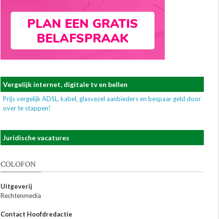
Vergelijk internet, digitale tv en bellen
Prijs vergelijk ADSL, kabel, glasvezel aanbieders en bespaar geld door
over te stappen!
Juridische vacatures
COLOFON
Uitgeverij
Rechtenmedia
Contact Hoofdredactie