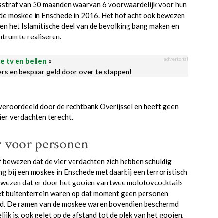
sstraf van 30 maanden waarvan 6 voorwaardelijk voor hun
 de moskee in Enschede in 2016. Het hof acht ook bewezen
en het Islamitische deel van de bevolking bang maken en
trum te realiseren.
advertorial
le tv en bellen
«
ders en bespaar geld door over te stappen!
s veroordeeld door de rechtbank Overijssel en heeft geen
ier verdachten terecht.
r voor personen
bewezen dat de vier verdachten zich hebben schuldig
g bij een moskee in Enschede met daarbij een terroristisch
bewezen dat er door het gooien van twee molotovcocktails
het buitenterrein waren op dat moment geen personen
ld. De ramen van de moskee waren bovendien beschermd
k is, ook gelet op de afstand tot de plek van het gooien,