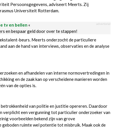
oriteit Persoonsgegevens, adviseert Meerts. Zij
Erasmus Universiteit Rotterdam.
advertorial
le tv en bellen
«
ders en bespaar geld door over te stappen!
stalent-beurs. Meerts onderzocht de particuliere
rland aan de hand van interviews, observaties en de analyse
nderzoeken en afhandelen van interne normovertredingen in
chikking en de zaak kan op verscheidene manieren worden
één van de opties is.
betrokkenheid van politie en justitie opereren. Daardoor
ijn verplicht een vergunning tot particulier onderzoeker van
weinig voorbeelden bekend zijn van grove
de geboden ruimte wel potentie tot misbruik. Maak ook de