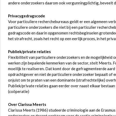
andere onderzoekers daarom ook vergunningplichtig, beveelt 
Privacygedragscode
Voor particuliere recherchebureaus geldt er een algemeen ve
particuliere onderzoekers die niet bij een particulier rechercheb
gedragscode en daarin opgenomen rechtsbeginselen grotendeel
het strafrecht, zoals het recht op een eerlijk proces, in het pr
Publiek/private relaties
Flexibiliteit van particuliere onderzoekers en de mogelijkheid 
werken zijn bepalende kenmerken van de sector, stelt Meerts. F
moeilijk te realiseren. Dat komt door de gefragmenteerde aard v
opdrachtgever en niet de particuliere onderzoeker bepaalt of e
onjuist om te praten van een dominante (strafrechtelijke) over
Publiek/private relaties gaan eerder over naast elkaar bestaan
(coöperatie)
Over Clarissa Meerts
Clarissa Meerts (1986) studeerde criminologie aan de Erasmus U
onderzoeker en docent werkzaam voor de sectie criminologie v