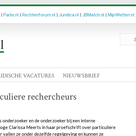
|
Parlis.nl
|
Rechtenforum.nl
|
Juridica.nl
|
JBMatch.nl
|
MijnWetten.nl
Zoeken
site
RIDISCHE VACATURES
NIEUWSBRIEF
culiere rechercheurs
s onderzoeker en de onderzoeker bij een interne
oge Clarissa Meerts in haar proefschrift over particuliere
ier vallen ze onder dezelfde regelgeving en kunnen ze