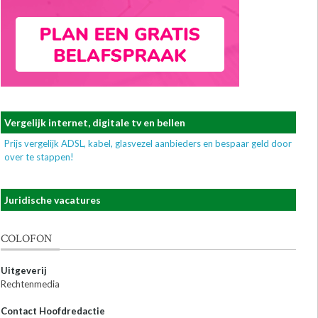
Vergelijk internet, digitale tv en bellen
Prijs vergelijk ADSL, kabel, glasvezel aanbieders en bespaar geld door
over te stappen!
Juridische vacatures
COLOFON
Uitgeverij
Rechtenmedia
Contact Hoofdredactie