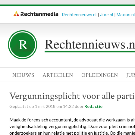
Rechtennieuws.nl
|
Jure.nl
|
Maxius.nl
NIEUWS
ARTIKELEN
OPLEIDINGEN
JU
Vergunningsplicht voor alle parti
Geplaatst op
1
mrt
2018
om
14:22
door
Redactie
Maak de forensisch accountant, de advocaat die werkzaam is al
veiligheidsafdeling vergunningplichtig. Daarvoor pleit criminol
onderzoekers en hun relatie met politie en justitie. Op die man