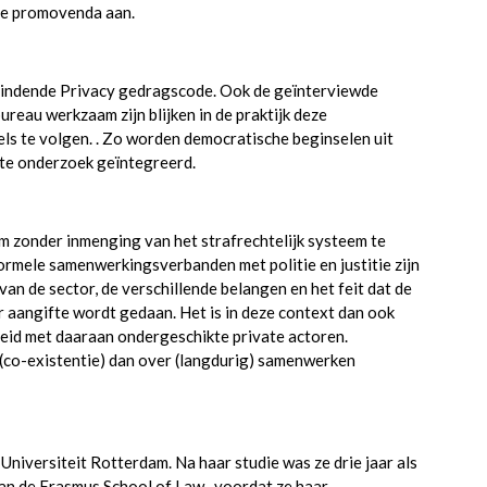
de promovenda aan.
rbindende Privacy gedragscode. Ook de geïnterviewde
ureau werkzaam zijn blijken in de praktijk deze
s te volgen. . Zo worden democratische beginselen uit
ivate onderzoek geïntegreerd.
om zonder inmenging van het strafrechtelijk systeem te
ormele samenwerkingsverbanden met politie en justitie zijn
an de sector, de verschillende belangen en het feit dat de
r aangifte wordt gedaan. Het is in deze context dan ook
heid met daaraan ondergeschikte private actoren.
 (co-existentie) dan over (langdurig) samenwerken
niversiteit Rotterdam. Na haar studie was ze drie jaar als
an de Erasmus School of Law , voordat ze haar