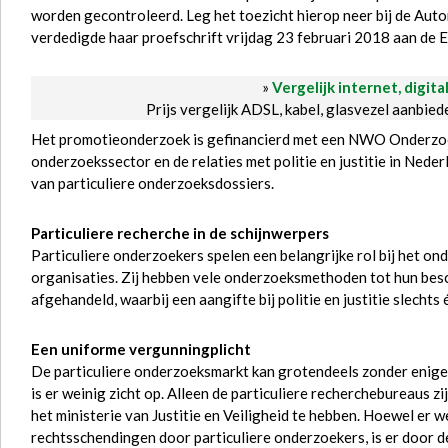
worden gecontroleerd. Leg het toezicht hierop neer bij de Aut
verdedigde haar proefschrift vrijdag 23 februari 2018 aan de 
»
Vergelijk internet, digita
Prijs vergelijk ADSL, kabel, glasvezel aanbie
Het promotieonderzoek is gefinancierd met een NWO Onderzoek
onderzoekssector en de relaties met politie en justitie in Nede
van particuliere onderzoeksdossiers.
Particuliere recherche in de schijnwerpers
Particuliere onderzoekers spelen een belangrijke rol bij het o
organisaties. Zij hebben vele onderzoeksmethoden tot hun bes
afgehandeld, waarbij een aangifte bij politie en justitie slechts 
Een uniforme vergunningplicht
De particuliere onderzoeksmarkt kan grotendeels zonder enige 
is er weinig zicht op. Alleen de particuliere recherchebureaus z
het ministerie van Justitie en Veiligheid te hebben. Hoewel er 
rechtsschendingen door particuliere onderzoekers, is er door 