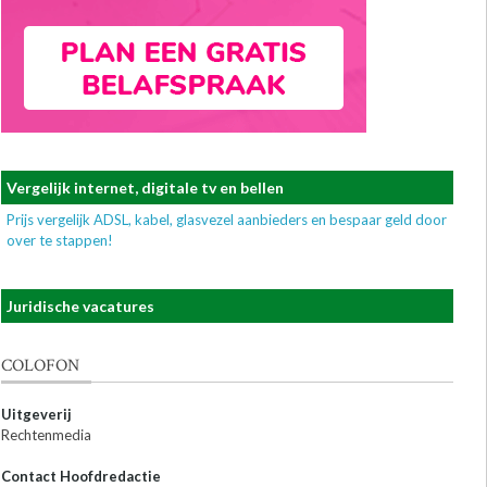
Vergelijk internet, digitale tv en bellen
Prijs vergelijk ADSL, kabel, glasvezel aanbieders en bespaar geld door
over te stappen!
Juridische vacatures
COLOFON
Uitgeverij
Rechtenmedia
Contact Hoofdredactie