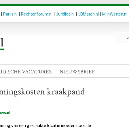
|
Parlis.nl
|
Rechtenforum.nl
|
Juridica.nl
|
JBMatch.nl
|
MijnWetten.nl
Zoeken
site
RIDISCHE VACATURES
NIEUWSBRIEF
imingskosten kraakpand
ws.nl
uiming van een gekraakte locatie moeten door de