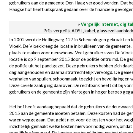
gebruikers aan de gemeente Den Haag vergoed worden. Dat he
Haagse hof heeft uitspraak gedaan over de financiële gevolgen
»
Vergelijk internet, digita
Prijs vergelijk ADSL, kabel, glasvezel aanbie
In 2002 werd de Hellingweg 127 in Scheveningen gekraakt en 
Vloek’. De Vloek kreeg de locatie in bruikleen van de gemeente
plaats te maken voor nieuwbouw. Veel gebruikers van De Vloek z
locatie is op 9 september 2015 door de politie ontruimd. De geb
de politie uit het pand gezet. Deze gebruikers hebben zich daarb
dag aangehouden en daarna strafrechtelijk vervolgd. De geme
weghalen van spullen, schoonmaak, toezicht en beveiliging en 
Deze civiele zaak ging daarover. De rechtbank heeft dit bij v
gebruikers en de gemeente zijn hiertegen in hoger beroep gega
Het hof heeft vandaag bepaald dat de gebruikers de deurwaard
2015 aan de gemeente moeten betalen. Deze kosten had de geme
waren weggegaan. Dat geldt niet voor de kosten voor het weg
inzichtelijk gemaakt welke kosten hiervoor nodig waren, omdat d
tegelijk is afgevoerd. De kosten van beveiliging van het sloopte