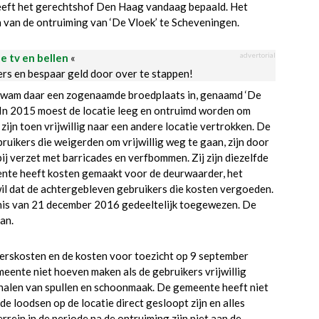
eft het gerechtshof Den Haag vandaag bepaald. Het
 van de ontruiming van ‘De Vloek’ te Scheveningen.
advertorial
le tv en bellen
«
ders en bespaar geld door over te stappen!
kwam daar een zogenaamde broedplaats in, genaamd ‘De
. In 2015 moest de locatie leeg en ontruimd worden om
ijn toen vrijwillig naar een andere locatie vertrokken. De
ruikers die weigerden om vrijwillig weg te gaan, zijn door
ij verzet met barricades en verfbommen. Zij zijn diezelfde
ente heeft kosten gemaakt voor de deurwaarder, het
wil dat de achtergebleven gebruikers die kosten vergoeden.
onnis van 21 december 2016 gedeeltelijk toegewezen. De
an.
erskosten en de kosten voor toezicht op 9 september
ente niet hoeven maken als de gebruikers vrijwillig
halen van spullen en schoonmaak. De gemeente heeft niet
e loodsen op de locatie direct gesloopt zijn en alles
rrein in de periode na de ontruiming zijn niet aan de