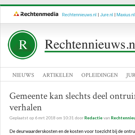
Rechtennieuws.nl
|
Jure.nl
|
Maxius.nl
NIEUWS
ARTIKELEN
OPLEIDINGEN
JU
Gemeente kan slechts deel ontru
verhalen
Geplaatst op
6
mrt
2018
om
10:31
door
Redactie
van
Rechtennieu
De deurwaarderskosten en de kosten voor toezicht bij de ontr