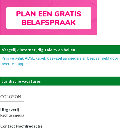
Vergelijk internet, digitale tv en bellen
Prijs vergelijk ADSL, kabel, glasvezel aanbieders en bespaar geld door
over te stappen!
Juridische vacatures
COLOFON
Uitgeverij
Rechtenmedia
Contact Hoofdredactie