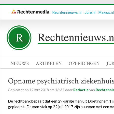
Rechtennieuws.nl
|
Jure.nl
|
Maxius.nl
NIEUWS
ARTIKELEN
OPLEIDINGEN
JU
Opname psychiatrisch ziekenhui
Geplaatst op
19
mrt
2018
om
16:34
door
Redactie
van
Rechtenni
De rechtbank bepaalt dat een 29-jarige man uit Doetinchem 1 j
geplaatst. De man stak op 22 juli 2017 zijn buurman met een me