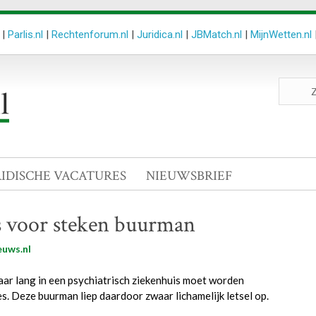
|
Parlis.nl
|
Rechtenforum.nl
|
Juridica.nl
|
JBMatch.nl
|
MijnWetten.nl
Zoeken
site
RIDISCHE VACATURES
NIEUWSBRIEF
s voor steken buurman
euws.nl
aar lang in een psychiatrisch ziekenhuis moet worden
s. Deze buurman liep daardoor zwaar lichamelijk letsel op.