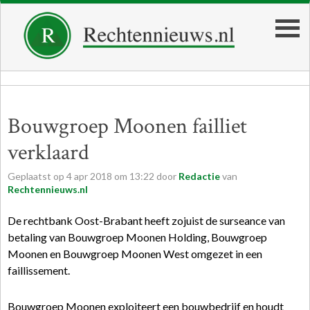
Bouwgroep Moonen failliet
verklaard
Geplaatst op
4
apr
2018
om
13:22
door
Redactie
van
Rechtennieuws.nl
De rechtbank Oost-Brabant heeft zojuist de surseance van
betaling van Bouwgroep Moonen Holding, Bouwgroep
Moonen en Bouwgroep Moonen West omgezet in een
faillissement.
Bouwgroep Moonen exploiteert een bouwbedrijf en houdt