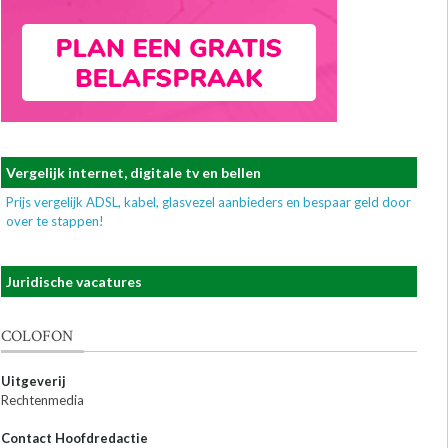
Vergelijk internet, digitale tv en bellen
Prijs vergelijk ADSL, kabel, glasvezel aanbieders en bespaar geld door
over te stappen!
Juridische vacatures
COLOFON
Uitgeverij
Rechtenmedia
Contact Hoofdredactie