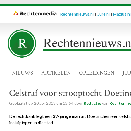
Rechtennieuws.nl
|
Jure.nl
|
Maxius.nl
NIEUWS
ARTIKELEN
OPLEIDINGEN
JU
Celstraf voor strooptocht Doeti
Geplaatst op
20
apr
2018
om
13:54
door
Redactie
van
Rechtennie
De rechtbank legt een 39-jarige man uit Doetinchem een celstr
insluipingen in die stad.