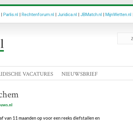
|
Parlis.nl
|
Rechtenforum.nl
|
Juridica.nl
|
JBMatch.nl
|
MijnWetten.nl
Zoeken
site
RIDISCHE VACATURES
NIEUWSBRIEF
nchem
uws.nl
af van 11 maanden op voor een reeks diefstallen en