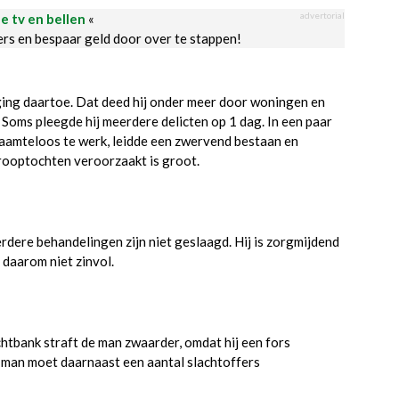
advertorial
le tv en bellen
«
ders en bespaar geld door over te stappen!
oging daartoe. Dat deed hij onder meer door woningen en
. Soms pleegde hij meerdere delicten op 1 dag. In een paar
haamteloos te werk, leidde een zwervend bestaan en
strooptochten veroorzaakt is groot.
dere behandelingen zijn niet geslaagd. Hij is zorgmijdend
 daarom niet zinvol.
echtbank straft de man zwaarder, omdat hij een fors
De man moet daarnaast een aantal slachtoffers