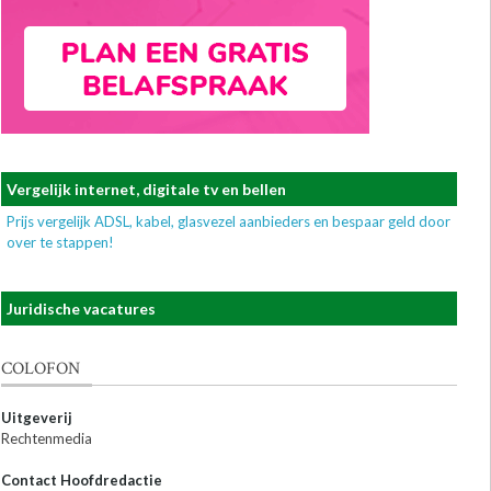
Vergelijk internet, digitale tv en bellen
Prijs vergelijk ADSL, kabel, glasvezel aanbieders en bespaar geld door
over te stappen!
Juridische vacatures
COLOFON
Uitgeverij
Rechtenmedia
Contact Hoofdredactie