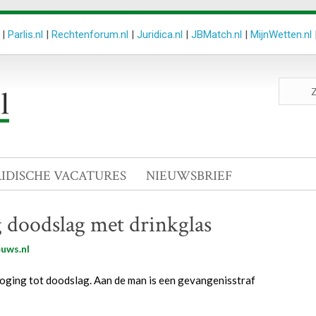
|
Parlis.nl
|
Rechtenforum.nl
|
Juridica.nl
|
JBMatch.nl
|
MijnWetten.nl
Zoeken
site
RIDISCHE VACATURES
NIEUWSBRIEF
 doodslag met drinkglas
uws.nl
oging tot doodslag. Aan de man is een gevangenisstraf