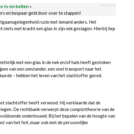
advertorial
le tv en bellen
«
ders en bespaar geld door over te stappen!
itgaansgelegenheid ruzie met iemand anders. Het
niets met kracht een glas in zijn nek geslagen. Hierbij liep
ttelijk met een glas in de nek en/of hals heeft gestoken
rijpen van een omstander, een snel transport naar het
duurde – hebben het leven van het slachtoffer gered.
et slachtoffer heeft verwond. Hij verklaarde dat de
e liegen. De rechtbank verwerpt deze complottheorie van de
nvoldoende onderbouwd. Bij het bepalen van de hoogte van
st van het feit, maar ook met de persoonlijke