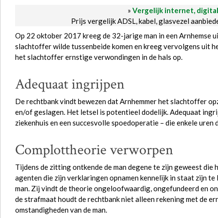
»
Vergelijk internet, digita
Prijs vergelijk ADSL, kabel, glasvezel aanbie
Op 22 oktober 2017 kreeg de 32-jarige man in een Arnhemse u
slachtoffer wilde tussenbeide komen en kreeg vervolgens uit het 
het slachtoffer ernstige verwondingen in de hals op.
Adequaat ingrijpen
De rechtbank vindt bewezen dat Arnhemmer het slachtoffer opze
en/of geslagen. Het letsel is potentieel dodelijk. Adequaat ing
ziekenhuis en een succesvolle spoedoperatie – die enkele uren 
Complottheorie verworpen
Tijdens de zitting ontkende de man degene te zijn geweest die h
agenten die zijn verklaringen opnamen kennelijk in staat zijn t
man. Zij vindt de theorie ongeloofwaardig, ongefundeerd en o
de strafmaat houdt de rechtbank niet alleen rekening met de ern
omstandigheden van de man.