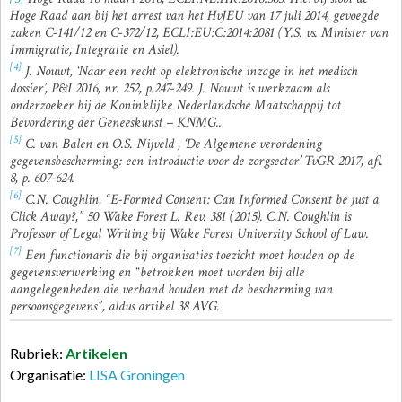
Hoge Raad aan bij het arrest van het HvJEU van 17 juli 2014, gevoegde
zaken C-141/12 en C-372/12, ECLI:EU:C:2014:2081 (Y.S. vs. Minister van
Immigratie, Integratie en Asiel).
[4]
J. Nouwt, ‘Naar een recht op elektronische inzage in het medisch
dossier’, P&I 2016, nr. 252, p.247-249. J. Nouwt is werkzaam als
onderzoeker bij de Koninklijke Nederlandsche Maatschappij tot
Bevordering der Geneeskunst – KNMG..
[5]
C. van Balen en O.S. Nijveld , ‘De Algemene verordening
gegevensbescherming: een introductie voor de zorgsector’ TvGR 2017, afl.
8, p. 607-624.
[6]
C.N. Coughlin, “E-Formed Consent: Can Informed Consent be just a
Click Away?,” 50 Wake Forest L. Rev. 381 (2015). C.N. Coughlin is
Professor of Legal Writing bij Wake Forest University School of Law.
[7]
Een functionaris die bij organisaties toezicht moet houden op de
gegevensverwerking en “betrokken moet worden bij alle
aangelegenheden die verband houden met de bescherming van
persoonsgegevens”, aldus artikel 38 AVG.
Rubriek:
Artikelen
Organisatie:
LISA Groningen