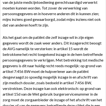
van de juiste medicijntoediening gerechtvaardigd verwerkt
moeten kunnen worden. Tot zover de verwerking van
persoonsgegevens en in hoeverre anderen dit in kunnen zien;
mijns inziens goed gewaarborgd, zodat mijns inziens niet ook
dat van anderen hoeft te zijn.
Als het gaat om de patiënt die zelf inzage wil in zijn eigen
gegevens wordt de zaak weer anders. Dit inzagerecht beoogt
de AVG namelijk te versterken: in artikel 15 wordt de
betrokkene het recht toegekend inzage in de hem betreffende
persoonsgegevens te verkrijgen. Met betrekking tot medische
gegevens is dit naar huidig recht reeds mogelijk: op grond van
artikel 7:456 BW moet de hulpverlener aan de patiënt
desgevraagd zo spoedig mogelijk inzage in en afschrift van
zijn medisch dossier, zoals bedoeld in artikel 7:456 BW,
verstrekken. Deze inzage kan ook elektronisch: op grond van
artikel 15d van de Wet gebruik burgerservicenummer in de
zorg moet de zorgaanbieder de inzage of het afschrift van het
dossier of van de gegevens betreffende deze cliënt die in een