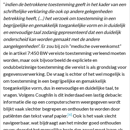
“
indien de betrokkene toestemming geeft in het kader van een
schriftelijke verklaring die ook op andere gelegenheden
betrekking heeft, (…) het verzoek om toestemming in een
begrijpelijke en gemakkelijk toegankelijke vorm en in duidelijk
en eenvoudige taal zodanig gepresenteerd dat een duidelijk
onderscheid kan worden gemaakt met de andere
aangelegenheden
”. Er zou bij zo’n “medische overeenkomst”
de in artikel 7:450 BW vereiste toestemming verleend moeten
worden, maar ook bijvoorbeeld de expliciete en
ondubbelzinnige toestemming die vereist is als grondslag voor
gegevensverwerking. De vraag is echter of het wel mogelijk is
om toestemming in een begrijpelijke en gemakkelijk
toegankelijke vorm, dus in eenvoudige en duidelijke taal, te
vragen. Volgens Coughlin is dit inderdaad een lastig debacle:
informatie die op een computerscherm weergegeven wordt
blijkt vaak slechter begrepen en onthouden te worden door
[6]
patiënten dan tekst vanaf papier.
Ook is het vaak slecht
navigeerbaar, wat bijdraagt aan het minder goed onthouden
ervan: doordat het menselijke brein dan zowel moet lezen als