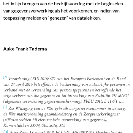
het in lijn brengen van de bedrijfsvoering met de beginselen
van gegevensverwerking als het voorkomen, en indien van
toepassing melden en “genezen” van datalekken.
Auke Frank Tadema
[1]
Verordening (EU) 2016/679 van het Europees Parlement en de Raad
van 27 april 2016 betreffende de bescherming van natuurlijke personen in
verband met de verwerking van persoonsgegevens en betreffende het
vrije verkeer van die gegevens en tot intrekking van Richtlijn 95/46/EG
(algemene verordening gegevensbescherming), PbEU 2016, L 119/1 e.v..
[2]
Zie Wijziging van de Wet gebruik burgerservicenummer in de zorg,
de Wet marktordening gezondheidszorg en de Zorgverzekeringswet
(cliëntenrechten bij elektronische verwerking van gegevens),
Kamerstukken 33509, Stb. 2016, 373.
[3]
Hoge Raad 18 maart 2018, ECLI:NL:HR:2018:365. Hierbij sloot de