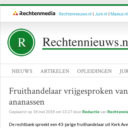
Rechtennieuws.nl
|
Jure.nl
|
Maxius.nl
NIEUWS
ARTIKELEN
OPLEIDINGEN
JU
Fruithandelaar vrijgesproken van
ananassen
Geplaatst op
18
mei
2018
om
13:27
door
Redactie
van
Rechtenni
De rechtbank spreekt een 43-jarige fruithandelaar uit Kerk Avez