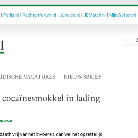
|
Parlis.nl
|
Rechtenforum.nl
|
Juridica.nl
|
JBMatch.nl
|
MijnWetten.nl
Zoeken
site
RIDISCHE VACATURES
NIEUWSBRIEF
 cocaïnesmokkel in lading
euws.nl
aath vrij van het invoeren, dan wel het opzettelijk