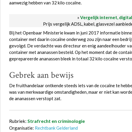
aanwezig hebben van 32 kilo cocaïne.
»
Vergelijk internet, digita
Prijs vergelijk ADSL, kabel, glasvezel aanbie
Bij het Openbaar Ministerie kwam in juni 2017 informatie binne
container met daarin cocaïne onderweg zou zijn naar een bedrijf
gevolgd. De verdachte was directeur en enig aandeelhouder van
container met ananassen besteld. Op het moment dat de contain
geprepareerde ananassen bleek in totaal 32 kilo cocaïne verstop
Gebrek aan bewijs
De fruithandelaar ontkende steeds iets van de cocaïne te hebb
was van merkwaardige omstandigheden, maar er niet kan worden
de ananassen verstopt zat.
Rubriek:
Strafrecht en criminologie
Organisatie:
Rechtbank Gelderland