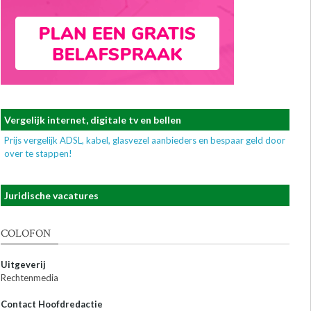
Vergelijk internet, digitale tv en bellen
Prijs vergelijk ADSL, kabel, glasvezel aanbieders en bespaar geld door
over te stappen!
Juridische vacatures
COLOFON
Uitgeverij
Rechtenmedia
Contact Hoofdredactie