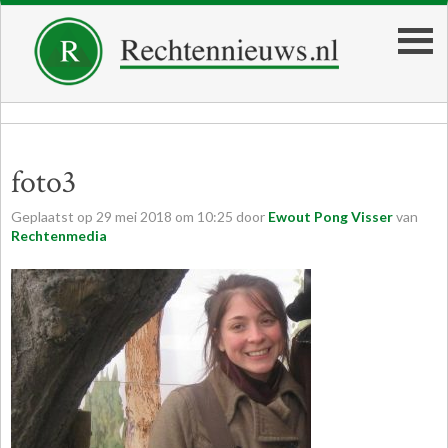
foto3
Geplaatst op
29
mei
2018
om
10:25
door
Ewout Pong Visser
van
Rechtenmedia