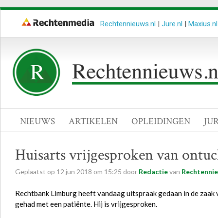
Rechtennieuws.nl
|
Jure.nl
|
Maxius.nl
NIEUWS
ARTIKELEN
OPLEIDINGEN
JU
Huisarts vrijgesproken van ontuc
Geplaatst op
12
jun
2018
om
15:25
door
Redactie
van
Rechtennie
Rechtbank Limburg heeft vandaag uitspraak gedaan in de zaak v
gehad met een patiënte. Hij is vrijgesproken.