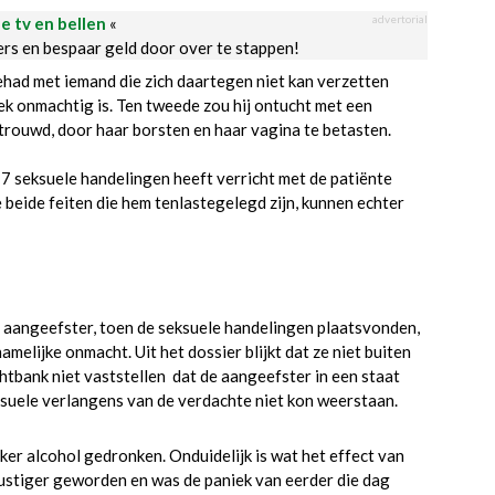
advertorial
le tv en bellen
«
ders en bespaar geld door over te stappen!
ehad met iemand die zich daartegen niet kan verzetten
ek onmachtig is. Ten tweede zou hij ontucht met een
rtrouwd, door haar borsten en haar vagina te betasten.
17 seksuele handelingen heeft verricht met de patiënte
beide feiten die hem tenlastegelegd zijn, kunnen echter
 aangeefster, toen de seksuele handelingen plaatsvonden,
melijke onmacht. Uit het dossier blijkt dat ze niet buiten
htbank niet vaststellen dat de aangeefster in een staat
suele verlangens van de verdachte niet kon weerstaan.
ker alcohol gedronken. Onduidelijk is wat het effect van
rustiger geworden en was de paniek van eerder die dag