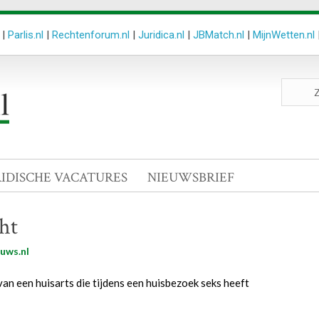
|
Parlis.nl
|
Rechtenforum.nl
|
Juridica.nl
|
JBMatch.nl
|
MijnWetten.nl
Zoeken
site
RIDISCHE VACATURES
NIEUWSBRIEF
ht
uws.nl
an een huisarts die tijdens een huisbezoek seks heeft