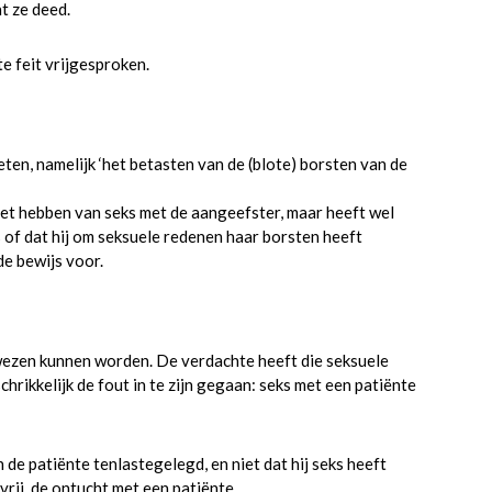
at ze deed.
e feit vrijgesproken.
en, namelijk ‘het betasten van de (blote) borsten van de
et hebben van seks met de aangeefster, maar heeft wel
s of dat hij om seksuele redenen haar borsten heeft
e bewijs voor.
ezen kunnen worden. De verdachte heeft die seksuele
rikkelijk de fout in te zijn gegaan: seks met een patiënte
 de patiënte tenlastegelegd, en niet dat hij seks heeft
rij de ontucht met een patiënte.