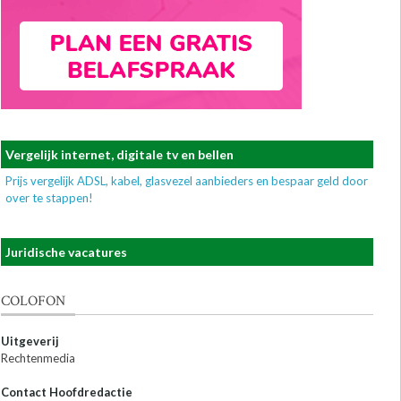
Vergelijk internet, digitale tv en bellen
Prijs vergelijk ADSL, kabel, glasvezel aanbieders en bespaar geld door
over te stappen!
Juridische vacatures
COLOFON
Uitgeverij
Rechtenmedia
Contact Hoofdredactie