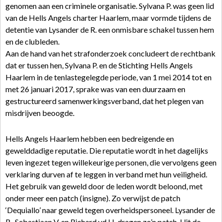
genomen aan een criminele organisatie. Sylvana P. was geen lid
van de Hells Angels charter Haarlem, maar vormde tijdens de
detentie van Lysander de R. een onmisbare schakel tussen hem
en de clubleden.
Aan de hand van het strafonderzoek concludeert de rechtbank
dat er tussen hen, Sylvana P. en de Stichting Hells Angels
Haarlem in de tenlastegelegde periode, van 1 mei 2014 tot en
met 26 januari 2017, sprake was van een duurzaam en
gestructureerd samenwerkingsverband, dat het plegen van
misdrijven beoogde.
Hells Angels Haarlem hebben een bedreigende en
gewelddadige reputatie. Die reputatie wordt in het dagelijks
leven ingezet tegen willekeurige personen, die vervolgens geen
verklaring durven af te leggen in verband met hun veiligheid.
Het gebruik van geweld door de leden wordt beloond, met
onder meer een patch (insigne). Zo verwijst de patch
‘Dequiallo’ naar geweld tegen overheidspersoneel. Lysander de
R., Sebastiaan V. en Richard vd H. dragen zo’n patch. Uit de