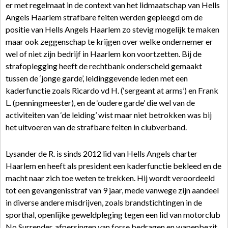
er met regelmaat in de context van het lidmaatschap van Hells
Angels Haarlem strafbare feiten werden gepleegd om de
positie van Hells Angels Haarlem zo stevig mogelijk te maken
maar ook zeggenschap te krijgen over welke ondernemer er
wel of niet zijn bedrijf in Haarlem kon voortzetten. Bij de
strafoplegging heeft de rechtbank onderscheid gemaakt
tussen de ‘jonge garde’, leidinggevende leden met een
kaderfunctie zoals Ricardo vd H. (‘sergeant at arms’) en Frank
L. (penningmeester), en de ‘oudere garde’ die wel van de
activiteiten van ‘de leiding’ wist maar niet betrokken was bij
het uitvoeren van de strafbare feiten in clubverband.
Lysander de R. is sinds 2012 lid van Hells Angels charter
Haarlem en heeft als president een kaderfunctie bekleed en de
macht naar zich toe weten te trekken. Hij wordt veroordeeld
tot een gevangenisstraf van 9 jaar, mede vanwege zijn aandeel
in diverse andere misdrijven, zoals brandstichtingen in de
sporthal, openlijke geweldpleging tegen een lid van motorclub
No Surrender, afpersingen van forse bedragen en wapenbezit.