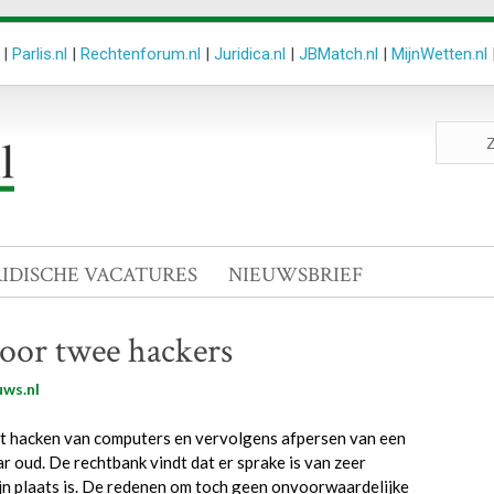
|
Parlis.nl
|
Rechtenforum.nl
|
Juridica.nl
|
JBMatch.nl
|
MijnWetten.nl
Zoeken
site
RIDISCHE VACATURES
NIEUWSBRIEF
voor twee hackers
ws.nl
t hacken van computers en vervolgens afpersen van een
 oud. De rechtbank vindt dat er sprake is van zeer
zijn plaats is. De redenen om toch geen onvoorwaardelijke