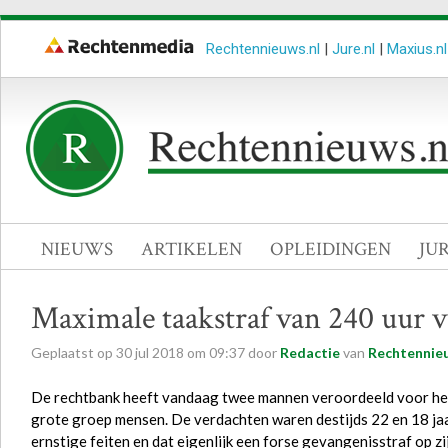
Rechtennieuws.nl
|
Jure.nl
|
Maxius.nl
NIEUWS
ARTIKELEN
OPLEIDINGEN
JU
Maximale taakstraf van 240 uur 
Geplaatst op
30
jul
2018
om
09:37
door
Redactie
van
Rechtennieu
De rechtbank heeft vandaag twee mannen veroordeeld voor he
grote groep mensen. De verdachten waren destijds 22 en 18 jaar
ernstige feiten en dat eigenlijk een forse gevangenisstraf op 