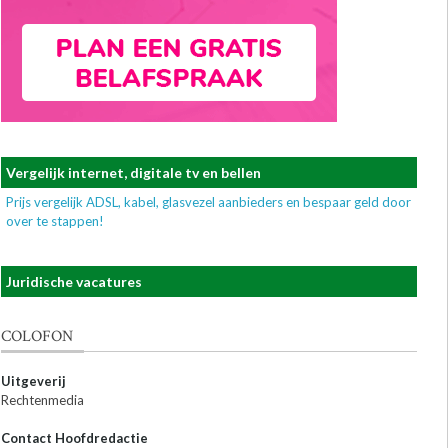
Vergelijk internet, digitale tv en bellen
Prijs vergelijk ADSL, kabel, glasvezel aanbieders en bespaar geld door
over te stappen!
Juridische vacatures
COLOFON
Uitgeverij
Rechtenmedia
Contact Hoofdredactie