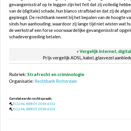
gevangenisstraf op te leggen zijn het feit dat zij volledig he
van de (digitale) schade, hun blanco strafblad en dat zij de afg
gepleegd. De rechtbank neemt bij het bepalen van de hoogte van 
sinds hun aanhouding, waardoor zij lange tijd niet wisten wat 
de werkstraf een forse voorwaardelijke gevangenisstraf opgel
schadevergoeding betalen.
»
Vergelijk internet, digita
Prijs vergelijk ADSL, kabel, glasvezel aanbie
Rubriek:
Strafrecht en criminologie
Organisatie:
Rechtbank Rotterdam
Gerelateerde rechtspraak:
ECLI:NL:RBROT:2018:6152
ECLI:NL:RBROT:2018:6153