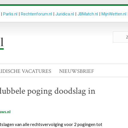
|
Parlis.nl
|
Rechtenforum.nl
|
Juridica.nl
|
JBMatch.nl
|
MijnWetten.nl
Zoeken
site
RIDISCHE VACATURES
NIEUWSBRIEF
ubbele poging doodslag in
uws.nl
tslagen van alle rechtsvervolging voor 2 pogingen tot