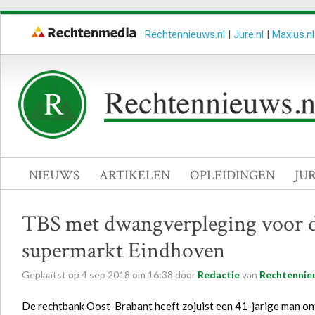
Rechtennieuws.nl
|
Jure.nl
|
Maxius.nl
NIEUWS
ARTIKELEN
OPLEIDINGEN
JU
TBS met dwangverpleging voor d
supermarkt Eindhoven
Geplaatst op
4
sep
2018
om
16:38
door
Redactie
van
Rechtennie
De rechtbank Oost-Brabant heeft zojuist een 41-jarige man on