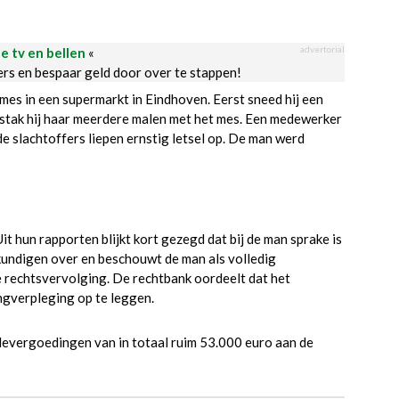
advertorial
le tv en bellen
«
ders en bespaar geld door over te stappen!
es in een supermarkt in Eindhoven. Eerst sneed hij een
 stak hij haar meerdere malen met het mes. Een medewerker
e slachtoffers liepen ernstig letsel op. De man werd
t hun rapporten blijkt kort gezegd dat bij de man sprake is
kundigen over en beschouwt de man als volledig
 rechtsvervolging. De rechtbank oordeelt dat het
ngverpleging op te leggen.
devergoedingen van in totaal ruim 53.000 euro aan de