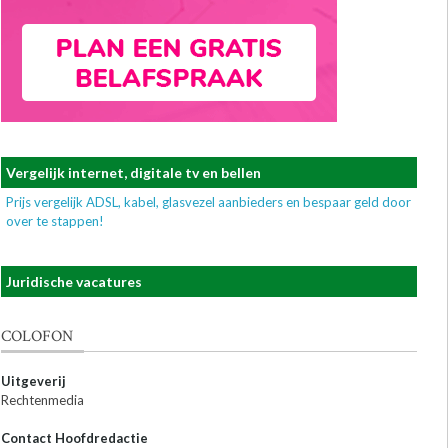
Vergelijk internet, digitale tv en bellen
Prijs vergelijk ADSL, kabel, glasvezel aanbieders en bespaar geld door
over te stappen!
Juridische vacatures
COLOFON
Uitgeverij
Rechtenmedia
Contact Hoofdredactie