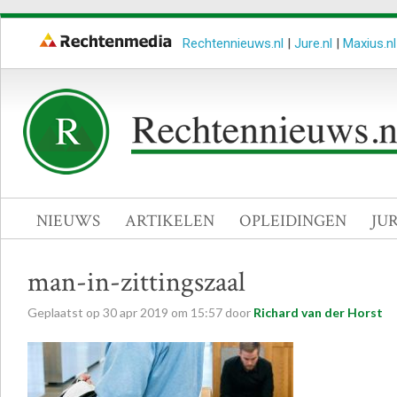
Rechtennieuws.nl
|
Jure.nl
|
Maxius.nl
NIEUWS
ARTIKELEN
OPLEIDINGEN
JU
man-in-zittingszaal
Geplaatst op
30
apr
2019
om
15:57
door
Richard van der Horst