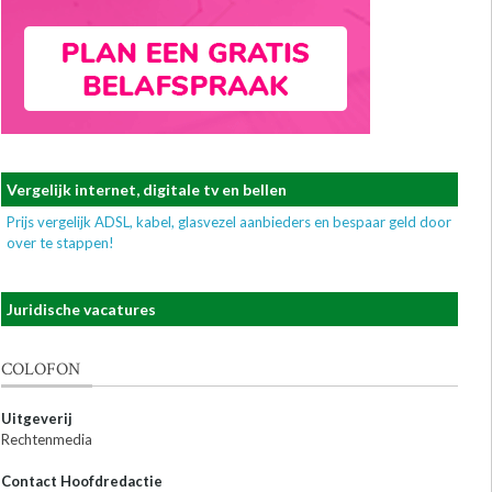
Vergelijk internet, digitale tv en bellen
Prijs vergelijk ADSL, kabel, glasvezel aanbieders en bespaar geld door
over te stappen!
Juridische vacatures
COLOFON
Uitgeverij
Rechtenmedia
Contact Hoofdredactie