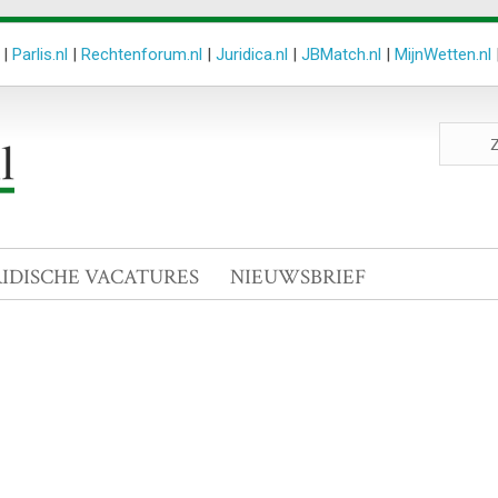
|
Parlis.nl
|
Rechtenforum.nl
|
Juridica.nl
|
JBMatch.nl
|
MijnWetten.nl
Zoeken
site
RIDISCHE VACATURES
NIEUWSBRIEF