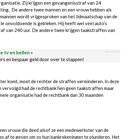
anisatie. Zij krijgen een gevangenisstraf van 24
hting. De andere twee mannen en een vrouw hebben als
e mannen wordt vrijgesproken van het lidmaatschap van de
ie onvoldoende is gebleken. Hij heeft wel veel auto’s
raf van 240 uur. De andere twee krijgen taakstraffen van
advertorial
le tv en bellen
«
ders en bespaar geld door over te stappen!
hter komt, moet de rechter de straffen verminderen. In deze
en vervolgd had de rechtbank hen geen taakstraffen maar
nele organisatie had de rechtbank dan 30 maanden
een vrouw die deed alsof ze een medewerkster van de
es af te geven om zo hun bankrekeningen te plunderen. Het