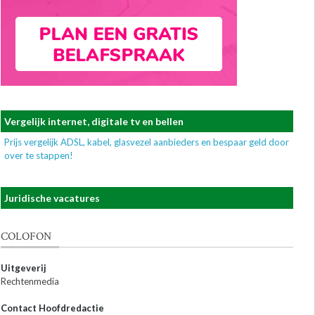
Vergelijk internet, digitale tv en bellen
Prijs vergelijk ADSL, kabel, glasvezel aanbieders en bespaar geld door
over te stappen!
Juridische vacatures
COLOFON
Uitgeverij
Rechtenmedia
Contact Hoofdredactie