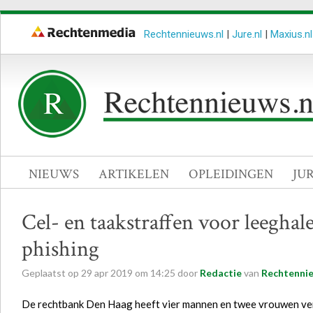
Rechtennieuws.nl
|
Jure.nl
|
Maxius.nl
NIEUWS
ARTIKELEN
OPLEIDINGEN
JU
Cel- en taakstraffen voor leegha
phishing
Geplaatst op
29
apr
2019
om
14:25
door
Redactie
van
Rechtennie
De rechtbank Den Haag heeft vier mannen en twee vrouwen ver