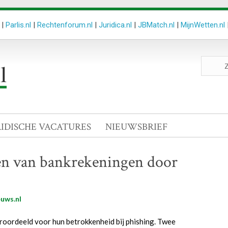
|
Parlis.nl
|
Rechtenforum.nl
|
Juridica.nl
|
JBMatch.nl
|
MijnWetten.nl
Zoeken
site
RIDISCHE VACATURES
NIEUWSBRIEF
len van bankrekeningen door
uws.nl
oordeeld voor hun betrokkenheid bij phishing. Twee