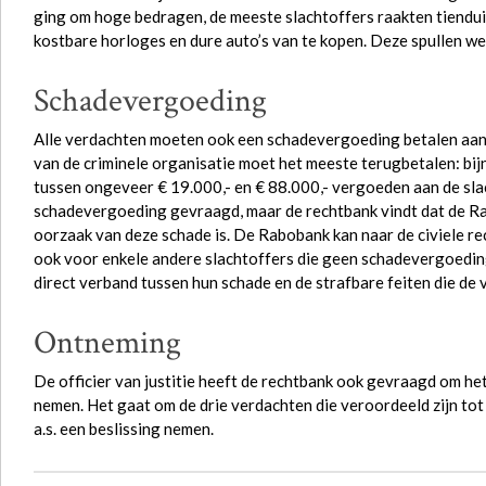
ging om hoge bedragen, de meeste slachtoffers raakten tiendui
kostbare horloges en dure auto’s van te kopen. Deze spullen 
​Schadevergoeding
Alle verdachten moeten ook een schadevergoeding betalen aan v
van de criminele organisatie moet het meeste terugbetalen: bi
tussen ongeveer € 19.000,- en € 88.000,- vergoeden aan de sl
schadevergoeding gevraagd, maar de rechtbank vindt dat de Ra
oorzaak van deze schade is. De Rabobank kan naar de civiele re
ook voor enkele andere slachtoffers die geen schadevergoeding
direct verband tussen hun schade en de strafbare feiten die de
Ontneming
De officier van justitie heeft de rechtbank ook gevraagd om he
nemen. Het gaat om de drie verdachten die veroordeeld zijn to
a.s. een beslissing nemen.