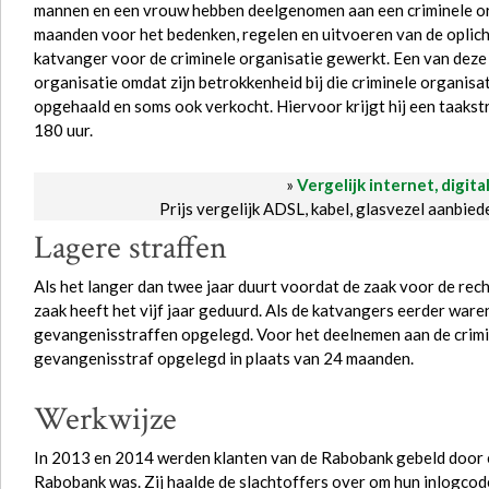
mannen en een vrouw hebben deelgenomen aan een criminele org
maanden voor het bedenken, regelen en uitvoeren van de oplic
katvanger voor de criminele organisatie gewerkt. Een van dez
organisatie omdat zijn betrokkenheid bij die criminele organisat
opgehaald en soms ook verkocht. Hiervoor krijgt hij een taakst
180 uur.
»
Vergelijk internet, digita
Prijs vergelijk ADSL, kabel, glasvezel aanbie
​Lagere straffen
Als het langer dan twee jaar duurt voordat de zaak voor de rec
zaak heeft het vijf jaar geduurd. Als de katvangers eerder war
gevangenisstraffen opgelegd. Voor het deelnemen aan de crimi
gevangenisstraf opgelegd in plaats van 24 maanden.
​Werkwijze
In 2013 en 2014 werden klanten van de Rabobank gebeld door 
Rabobank was. Zij haalde de slachtoffers over om hun inlogcod