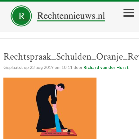
Rechtspraak_Schulden_Oranje_Re
Geplaatst op
23
aug
2019
om
10:11
door
Richard van der Horst