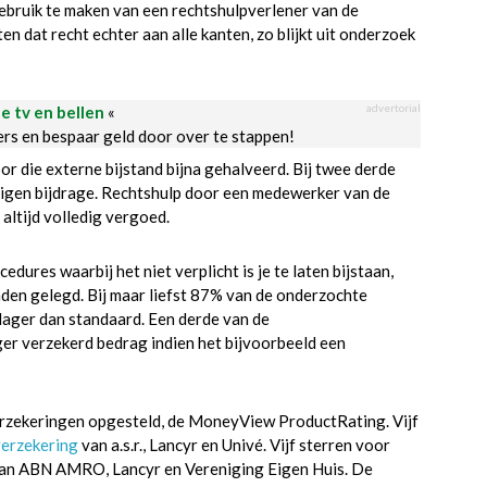
gebruik te maken van een rechtshulpverlener van de
n dat recht echter aan alle kanten, zo blijkt uit onderzoek
advertorial
le tv en bellen
«
ders en bespaar geld door over te stappen!
r die externe bijstand bijna gehalveerd. Bij twee derde
eigen bijdrage. Rechtshulp door een medewerker van de
altijd volledig vergoed.
res waarbij het niet verplicht is je te laten bijstaan,
anden gelegd. Bij maar liefst 87% van de onderzochte
lager dan standaard. Een derde van de
er verzekerd bedrag indien het bijvoorbeeld een
erzekeringen opgesteld, de MoneyView ProductRating. Vijf
verzekering
van a.s.r., Lancyr en Univé. Vijf sterren voor
 van ABN AMRO, Lancyr en Vereniging Eigen Huis. De