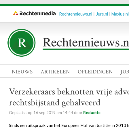
Rechtennieuws.nl
|
Jure.nl
|
Maxius.nl
NIEUWS
ARTIKELEN
OPLEIDINGEN
JU
Verzekeraars beknotten vrije adv
rechtsbijstand gehalveerd
Geplaatst op
16
sep
2019
om
14:44
door
Redactie
Sinds een uitspraak van het Europees Hof van Justitie in 2013 