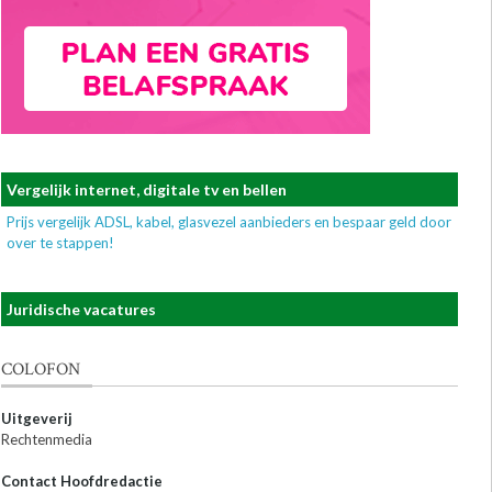
Vergelijk internet, digitale tv en bellen
Prijs vergelijk ADSL, kabel, glasvezel aanbieders en bespaar geld door
over te stappen!
Juridische vacatures
COLOFON
Uitgeverij
Rechtenmedia
Contact Hoofdredactie