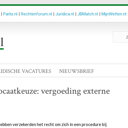
|
Parlis.nl
|
Rechtenforum.nl
|
Juridica.nl
|
JBMatch.nl
|
MijnWetten.nl
Zoeken
site
RIDISCHE VACATURES
NIEUWSBRIEF
ocaatkeuze: vergoeding externe
hebben verzekerden het recht om zich in een procedure bij