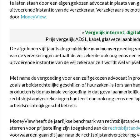
te laten staan door een eigen gekozen advocaat in plaats van 
uitvoerende instantie van de verzekeraar. Verzekeraars beknotte
door
MoneyView
.
»
Vergelijk internet, digita
Prijs vergelijk ADSL, kabel, glasvezel aanbie
De afgelopen vijf jaar is de gemiddelde maximumvergoeding voo
van de verzekeringen betaalt de verzekerde ook nog eens een 
uitvoerende instantie van de verzekeraar zelf wordt wel vrijwel 
Met name de vergoeding voor een zelfgekozen advocaat in procedu
zoals arbeidsrechtelijke geschillen of huurzaken, is fors aan b
producten is de maximale vergoeding in dat geval aanmerkelijk 
rechtsbijstandverzekeringen hanteert dan ook nog eens een lag
arbeidsrechtelijk geschil betreft.
MoneyView heeft de jaarlijkse benchmark van rechtsbijstandv
sterren voor prijsstelling zijn toegekend aan de
rechtsbijstand
voorwaarden gaan dit jaar naar de rechtsbijstandverzekering