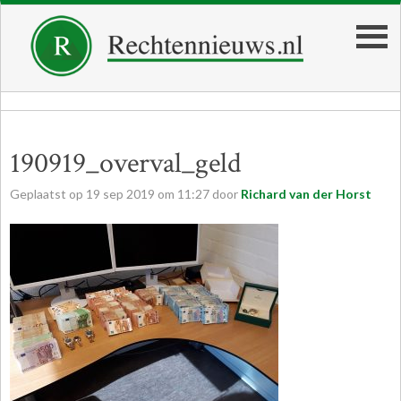
190919_overval_geld
Geplaatst op
19
sep
2019
om
11:27
door
Richard van der Horst