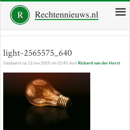
light-2565575_640
Geplaatst op
12
nov
2019
om
21:45
door
Richard van der Horst