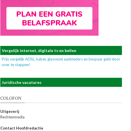
Vergelijk internet, digitale tv en bellen
Prijs vergelijk ADSL, kabel, glasvezel aanbieders en bespaar geld door
over te stappen!
Juridische vacatures
COLOFON
Uitgeverij
Rechtenmedia
Contact Hoofdredactie