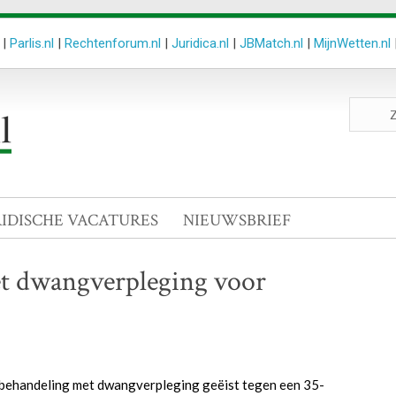
|
Parlis.nl
|
Rechtenforum.nl
|
Juridica.nl
|
JBMatch.nl
|
MijnWetten.nl
Zoeken
site
RIDISCHE VACATURES
NIEUWSBRIEF
et dwangverpleging voor
behandeling met dwangverpleging geëist tegen een 35-