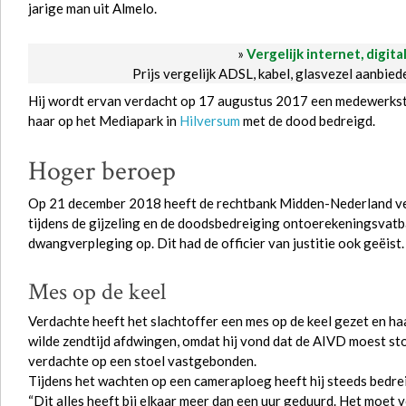
jarige man uit Almelo.
»
Vergelijk internet, digita
Prijs vergelijk ADSL, kabel, glasvezel aanbie
Hij wordt ervan verdacht op 17 augustus 2017 een medewerkste
haar op het Mediapark in
Hilversum
met de dood bedreigd.
Hoger beroep
Op 21 december 2018 heeft de rechtbank Midden-Nederland ver
tijdens de gijzeling en de doodsbedreiging ontoerekeningsvat
dwangverpleging op. Dit had de officier van justitie ook geëist
Mes op de keel
Verdachte heeft het slachtoffer een mes op de keel gezet en
wilde zendtijd afdwingen, omdat hij vond dat de AIVD moest sto
verdachte op een stoel vastgebonden.
Tijdens het wachten op een cameraploeg heeft hij steeds bedrei
“Dit alles heeft bij elkaar meer dan een uur geduurd. Het moet 