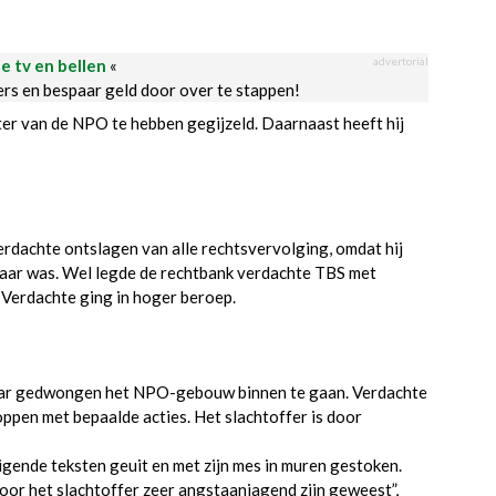
advertorial
le tv en bellen
«
ders en bespaar geld door over te stappen!
r van de NPO te hebben gegijzeld. Daarnaast heeft hij
dachte ontslagen van alle rechtsvervolging, omdat hij
baar was. Wel legde de rechtbank verdachte TBS met
. Verdachte ging in hoger beroep.
 haar gedwongen het NPO-gebouw binnen te gaan. Verdachte
ppen met bepaalde acties. Het slachtoffer is door
gende teksten geuit en met zijn mes in muren gestoken.
voor het slachtoffer zeer angstaanjagend zijn geweest”,