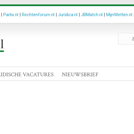
|
Parlis.nl
|
Rechtenforum.nl
|
Juridica.nl
|
JBMatch.nl
|
MijnWetten.nl
Zoeken
site
RIDISCHE VACATURES
NIEUWSBRIEF