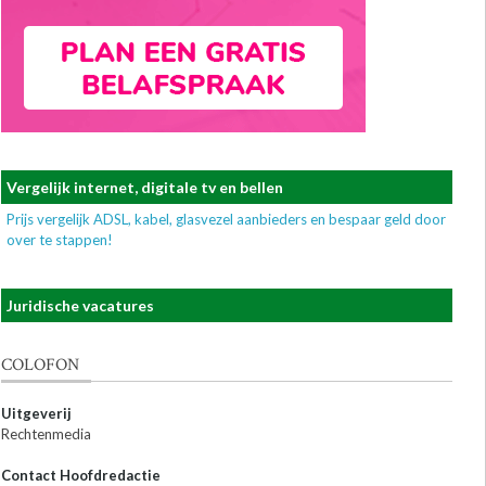
Vergelijk internet, digitale tv en bellen
Prijs vergelijk ADSL, kabel, glasvezel aanbieders en bespaar geld door
over te stappen!
Juridische vacatures
COLOFON
Uitgeverij
Rechtenmedia
Contact Hoofdredactie