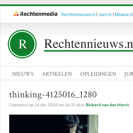
Rechtennieuws.nl
|
Jure.nl
|
Maxius.nl
NIEUWS
ARTIKELEN
OPLEIDINGEN
JU
thinking-4125016_1280
Geplaatst op
16
dec
2019
om
16:35
door
Richard van der Horst