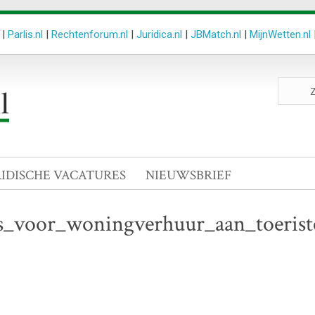
|
Parlis.nl
|
Rechtenforum.nl
|
Juridica.nl
|
JBMatch.nl
|
MijnWetten.nl
Zoeken
site
RIDISCHE VACATURES
NIEUWSBRIEF
ls_voor_woningverhuur_aan_toerist