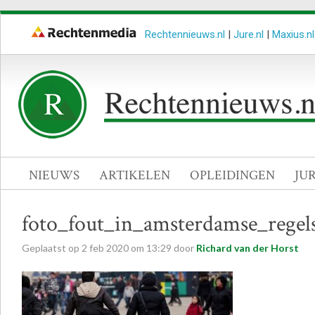
Rechtennieuws.nl
|
Jure.nl
|
Maxius.nl
NIEUWS
ARTIKELEN
OPLEIDINGEN
JU
foto_fout_in_amsterdamse_rege
Geplaatst op
2
feb
2020
om
13:29
door
Richard van der Horst