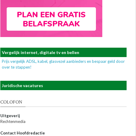
Vergelijk internet, digitale tv en bellen
Prijs vergelijk ADSL, kabel, glasvezel aanbieders en bespaar geld door
over te stappen!
Juridische vacatures
COLOFON
Uitgeverij
Rechtenmedia
Contact Hoofdredactie