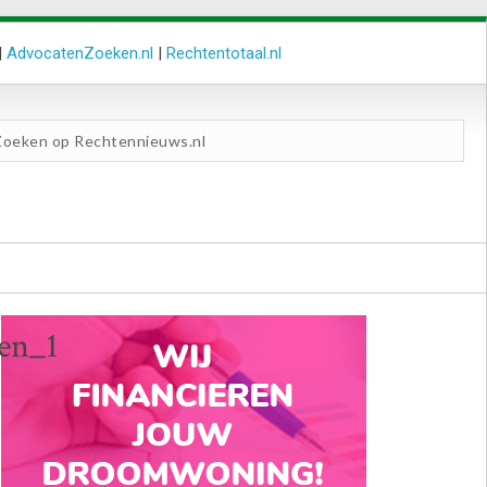
|
AdvocatenZoeken.nl
|
Rechtentotaal.nl
en_1