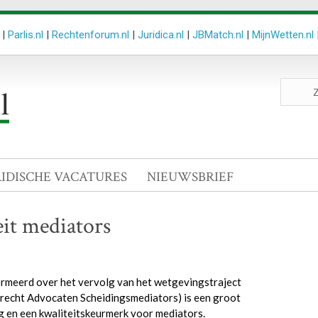
|
Parlis.nl
|
Rechtenforum.nl
|
Juridica.nl
|
JBMatch.nl
|
MijnWetten.nl
Zoeken
site
RIDISCHE VACATURES
NIEUWSBRIEF
it mediators
ormeerd over het vervolg van het wetgevingstraject
frecht Advocaten Scheidingsmediators) is een groot
 en een kwaliteitskeurmerk voor mediators.