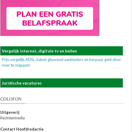
Vergelijk internet, digitale tv en bellen
Prijs vergelijk ADSL, kabel, glasvezel aanbieders en bespaar geld door
over te stappen!
Juridische vacatures
COLOFON
Uitgeverij
Rechtenmedia
Contact Hoofdredactie