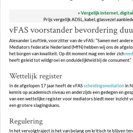
»
Vergelijk internet, digita
Prijs vergelijk ADSL, kabel, glasvezel aanbie
vFAS voorstander bevordering duu
Alexander Leuftink, voorzitter van de vFAS: “Samen met ande
Mediators federatie Nederland (MfN) hebben wij ons de afgelo
het borgen van kwaliteit. Op dit moment mag een ieder zich
med
heeft geleid tot wildgroei en onduidelijkheid bij de consument.”
Wettelijk register
In de afgelopen 17 jaar heeft de vFAS
scheidingsmediation
in N
kennis op academisch niveau en anderzijds een gedegen en gesp
van een wettelijke register voor mediators biedt meer inzicht v
een grotere slagingskans.
Regulering
In het vervolgtraject is het van belang om kritisch te blijven t