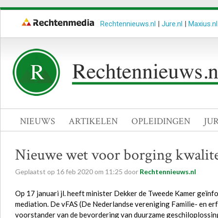
Rechtennieuws.nl
|
Jure.nl
|
Maxius.nl
NIEUWS
ARTIKELEN
OPLEIDINGEN
JU
Nieuwe wet voor borging kwalite
Geplaatst op
16
feb
2020
om
11:25
door
Rechtennieuws.nl
Op 17 januari jl. heeft minister Dekker de Tweede Kamer geïnf
mediation. De vFAS (De Nederlandse vereniging Familie- en er
voorstander van de bevordering van duurzame geschiloplossing