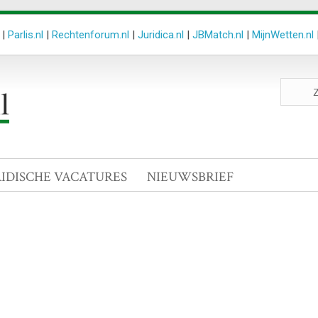
|
Parlis.nl
|
Rechtenforum.nl
|
Juridica.nl
|
JBMatch.nl
|
MijnWetten.nl
Zoeken
site
RIDISCHE VACATURES
NIEUWSBRIEF