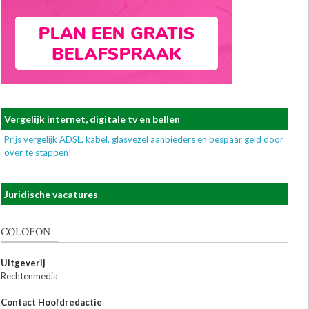
Vergelijk internet, digitale tv en bellen
Prijs vergelijk ADSL, kabel, glasvezel aanbieders en bespaar geld door
over te stappen!
Juridische vacatures
COLOFON
Uitgeverij
Rechtenmedia
Contact Hoofdredactie