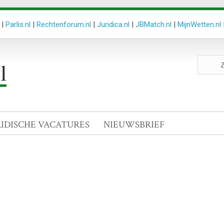
|
Parlis.nl
|
Rechtenforum.nl
|
Juridica.nl
|
JBMatch.nl
|
MijnWetten.nl
Zoeken
site
RIDISCHE VACATURES
NIEUWSBRIEF