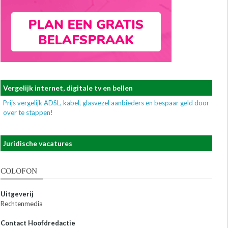
Vergelijk internet, digitale tv en bellen
Prijs vergelijk ADSL, kabel, glasvezel aanbieders en bespaar geld door
over te stappen!
Juridische vacatures
COLOFON
Uitgeverij
Rechtenmedia
Contact Hoofdredactie