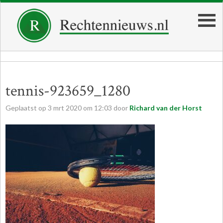
tennis-923659_1280
Geplaatst op
3
mrt
2020
om
12:03
door
Richard van der Horst