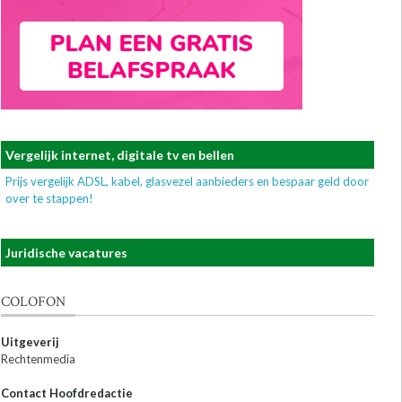
Vergelijk internet, digitale tv en bellen
Prijs vergelijk ADSL, kabel, glasvezel aanbieders en bespaar geld door
over te stappen!
Juridische vacatures
COLOFON
Uitgeverij
Rechtenmedia
Contact Hoofdredactie