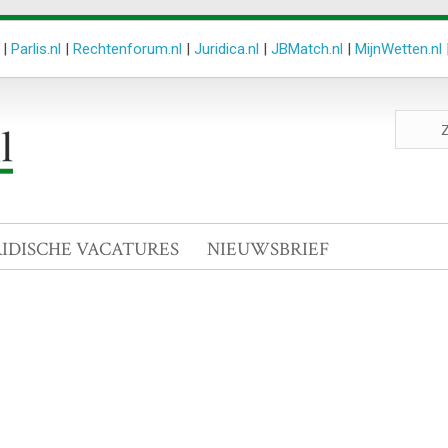
|
Parlis.nl
|
Rechtenforum.nl
|
Juridica.nl
|
JBMatch.nl
|
MijnWetten.nl
Zoeken
site
RIDISCHE VACATURES
NIEUWSBRIEF