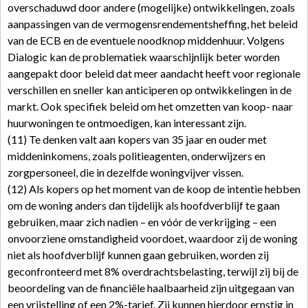
overschaduwd door andere (mogelijke) ontwikkelingen, zoals
aanpassingen van de vermogensrendementsheffing, het beleid
van de ECB en de eventuele noodknop middenhuur. Volgens
Dialogic kan de problematiek waarschijnlijk beter worden
aangepakt door beleid dat meer aandacht heeft voor regionale
verschillen en sneller kan anticiperen op ontwikkelingen in de
markt. Ook specifiek beleid om het omzetten van koop- naar
huurwoningen te ontmoedigen, kan interessant zijn.
(11) Te denken valt aan kopers van 35 jaar en ouder met
middeninkomens, zoals politieagenten, onderwijzers en
zorgpersoneel, die in dezelfde woningvijver vissen.
(12) Als kopers op het moment van de koop de intentie hebben
om de woning anders dan tijdelijk als hoofdverblijf te gaan
gebruiken, maar zich nadien – en vóór de verkrijging – een
onvoorziene omstandigheid voordoet, waardoor zij de woning
niet als hoofdverblijf kunnen gaan gebruiken, worden zij
geconfronteerd met 8% overdrachtsbelasting, terwijl zij bij de
beoordeling van de financiële haalbaarheid zijn uitgegaan van
een vrijstelling of een 2%-tarief. Zij kunnen hierdoor ernstig in