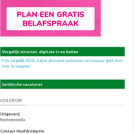
Vergelijk internet, digitale tv en bellen
Prijs vergelijk ADSL, kabel, glasvezel aanbieders en bespaar geld door
over te stappen!
Juridische vacatures
COLOFON
Uitgeverij
Rechtenmedia
Contact Hoofdredactie