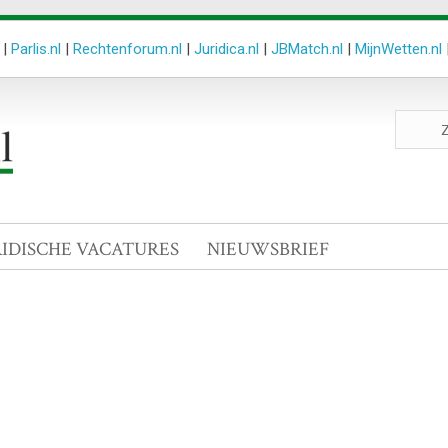
|
Parlis.nl
|
Rechtenforum.nl
|
Juridica.nl
|
JBMatch.nl
|
MijnWetten.nl
Zoeken
site
RIDISCHE VACATURES
NIEUWSBRIEF