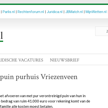
|
Parlis.nl
|
Rechtenforum.nl
|
Juridica.nl
|
JBMatch.nl
|
MijnWetten.nl
Zoeken
site
RIDISCHE VACATURES
NIEUWSBRIEF
 puin purhuis Vriezenveen
et afvoeren van met pur verontreinigd puin van hun in
e bedrag van ruim 41.000 euro voor rekening komt van de
amilie alle kosten moest betalen.