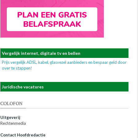
Vergelijk internet, digitale tv en bellen
Prijs vergelijk ADSL, kabel, glasvezel aanbieders en bespaar geld door
over te stappen!
Juridische vacatures
COLOFON
Uitgeverij
Rechtenmedia
Contact Hoofdredactie