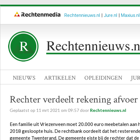
Rechtennieuws.nl
|
Jure.nl
|
Maxius.nl
NIEUWS
ARTIKELEN
OPLEIDINGEN
JU
Rechter verdeelt rekening afvoer
Geplaatst op
11
mrt
2021
om
09:57
door
Rechtennieuws.nl
Een familie uit Vriezenveen moet 20.000 euro meebetalen aan h
2018 gesloopte huis. De rechtbank oordeelt dat het resterend
gemeente Twenterand. De gemeente eiste bij de rechter dat de f