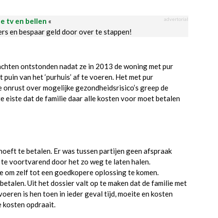
advertorial
le tv en bellen
«
ders en bespaar geld door over te stappen!
lachten ontstonden nadat ze in 2013 de woning met pur
puin van het ‘purhuis’ af te voeren. Het met pur
e onrust over mogelijke gezondheidsrisico’s greep de
 eiste dat de familie daar alle kosten voor moet betalen
 hoeft te betalen. Er was tussen partijen geen afspraak
te voortvarend door het zo weg te laten halen.
e om zelf tot een goedkopere oplossing te komen.
etalen. Uit het dossier valt op te maken dat de familie met
oeren is hen toen in ieder geval tijd, moeite en kosten
e kosten opdraait.