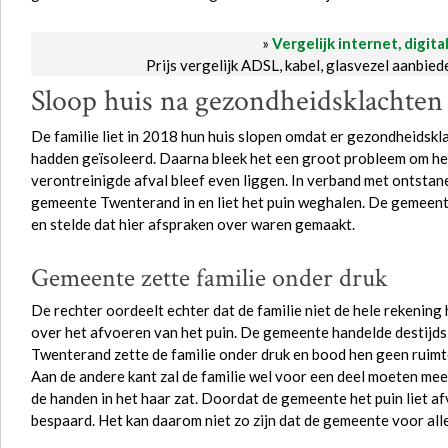
»
Vergelijk internet, digita
Prijs vergelijk ADSL, kabel, glasvezel aanbie
Sloop huis na gezondheidsklachten
De familie liet in 2018 hun huis slopen omdat er gezondheidsk
hadden geïsoleerd. Daarna bleek het een groot probleem om het 
verontreinigde afval bleef even liggen. In verband met ontstan
gemeente Twenterand in en liet het puin weghalen. De gemeente
en stelde dat hier afspraken over waren gemaakt.
Gemeente zette familie onder druk
De rechter oordeelt echter dat de familie niet de hele rekening
over het afvoeren van het puin. De gemeente handelde destijds 
Twenterand zette de familie onder druk en bood hen geen ruimt
Aan de andere kant zal de familie wel voor een deel moeten meeb
de handen in het haar zat. Doordat de gemeente het puin liet afv
bespaard. Het kan daarom niet zo zijn dat de gemeente voor all