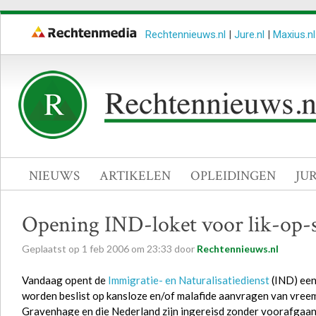
Rechtennieuws.nl
|
Jure.nl
|
Maxius.nl
NIEUWS
ARTIKELEN
OPLEIDINGEN
JU
Opening IND-loket voor lik-op-s
Geplaatst op
1
feb
2006
om
23:33
door
Rechtennieuws.nl
Vandaag opent de
Immigratie- en Naturalisatiedienst
(IND) een 
worden beslist op kansloze en/of malafide aanvragen van vreem
Gravenhage en die Nederland zijn ingereisd zonder voorafgaan