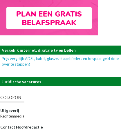
Vergelijk internet, digitale tv en bellen
Prijs vergelijk ADSL, kabel, glasvezel aanbieders en bespaar geld door
over te stappen!
Juridische vacatures
COLOFON
Uitgeverij
Rechtenmedia
Contact Hoofdredactie