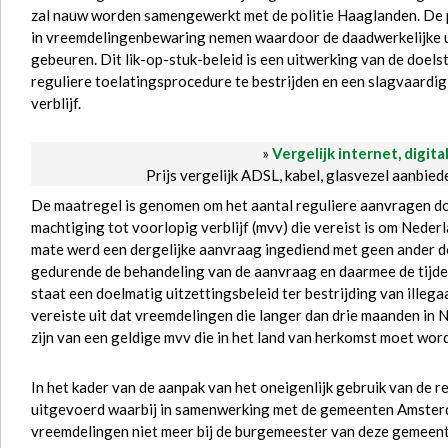
zal nauw worden samengewerkt met de politie Haaglanden. De p
in vreemdelingenbewaring nemen waardoor de daadwerkelijke uit
gebeuren. Dit lik-op-stuk-beleid is een uitwerking van de doels
reguliere toelatingsprocedure te bestrijden en een slagvaardig 
verblijf.
»
Vergelijk internet, digita
Prijs vergelijk ADSL, kabel, glasvezel aanbie
De maatregel is genomen om het aantal reguliere aanvragen door
machtiging tot voorlopig verblijf (mvv) die vereist is om Nede
mate werd een dergelijke aanvraag ingediend met geen ander doel
gedurende de behandeling van de aanvraag en daarmee de tijdel
staat een doelmatig uitzettingsbeleid ter bestrijding van illegaa
vereiste uit dat vreemdelingen die langer dan drie maanden in N
zijn van een geldige mvv die in het land van herkomst moet w
In het kader van de aanpak van het oneigenlijk gebruik van de r
uitgevoerd waarbij in samenwerking met de gemeenten Amster
vreemdelingen niet meer bij de burgemeester van deze gemeent