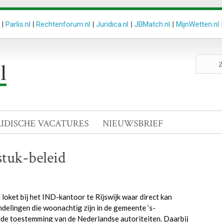
|
Parlis.nl
|
Rechtenforum.nl
|
Juridica.nl
|
JBMatch.nl
|
MijnWetten.nl
Zoeken
site
RIDISCHE VACATURES
NIEUWSBRIEF
tuk-beleid
loket bij het IND-kantoor te Rijswijk waar direct kan
delingen die woonachtig zijn in de gemeente ‘s-
de toestemming van de Nederlandse autoriteiten. Daarbij