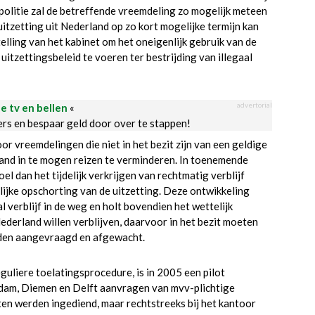
olitie zal de betreffende vreemdeling zo mogelijk meteen
zetting uit Nederland op zo kort mogelijke termijn kan
telling van het kabinet om het oneigenlijk gebruik van de
uitzettingsbeleid te voeren ter bestrijding van illegaal
advertorial
le tv en bellen
«
ders en bespaar geld door over te stappen!
 vreemdelingen die niet in het bezit zijn van een geldige
rland in te mogen reizen te verminderen. In toenemende
 dan het tijdelijk verkrijgen van rechtmatig verblijf
ijke opschorting van de uitzetting. Deze ontwikkeling
l verblijf in de weg en holt bovendien het wettelijk
ederland willen verblijven, daarvoor in het bezit moeten
orden aangevraagd en afgewacht.
eguliere toelatingsprocedure, is in 2005 een pilot
dam, Diemen en Delft aanvragen van mvv-plichtige
en werden ingediend, maar rechtstreeks bij het kantoor